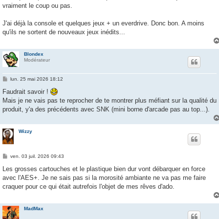
vraiment le coup ou pas.
J'ai déjà la console et quelques jeux + un everdrive. Donc bon. A moins
qu'ils ne sortent de nouveaux jeux inédits...
Blondex
Modérateur
M
lun. 25 mai 2026 18:12
e
s
Faudrait savoir !
s
Mais je ne vais pas te reprocher de te montrer plus méfiant sur la qualité du
a
g
produit, y'a des précédents avec SNK (mini borne d'arcade pas au top...).
e
Wizzy
M
ven. 03 juil. 2026 09:43
e
s
Les grosses cartouches et le plastique bien dur vont débarquer en force
s
avec l'AES+. Je ne sais pas si la morosité ambiante ne va pas me faire
a
g
craquer pour ce qui était autrefois l'objet de mes rêves d'ado.
e
MadMax