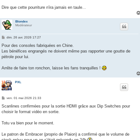
Dire que cette pourriture n'ira jamais en taule...
Blondex
Modérateur
M
dim. 26 avr. 2026 17:27
e
s
Pour des consoles fabriquées en Chine.
s
Les bénéfices engrangés ne doivent même pas rapporter une goutte de
a
g
pétrole pour lui.
e
Arrête de faire ton ronchon, laisse les fans tranquilles !
PXL
M
ven. 01 mai 2026 21:33
e
s
Scanlines confirmées pour la sortie HDMI grâce aux Dip Switches pour
s
choisir le format vidéo en sortie.
a
g
e
Totu va bien pour le moment.
Le patron de Embracer (proprio de Plaion) a confirmé que le volume de
stock prévu pour un an s'était prévendu en 24h