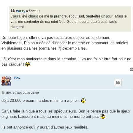
e
s
s
Wizzy
a écrit :
↑
a
g
J'aurai été chaud de me la prendre, et qui sait, peut-être un jour ! Mais je
e
vais me contenter de ma mini Neo-Geo un peu cheap à coté, faute
d'argent.
De toute façon, elle ne va pas disparaitre du jour au lendemain.
Visiblement, Plaion a décidé d'inonder le marché en proposant les articles
en plusieurs dizaines (centaines ?) d'exemplaires.
Là, c'est mon anniversaire dans la semaine. Il va me falloir être fort pour ne
pas craquer !
PXL
M
dim. 19 avr. 2026 21:09
e
s
déjà 20.000 précommandes minimum a priori.
s
a
g
Ca va faire la nique à tous les spéculateurs. Bon je pense pas que le sjeux
e
originaux baisseront mais au moins ils ne monteront plus
Ils ont annoncé qu'il y aurait d'autres jeux réédités.