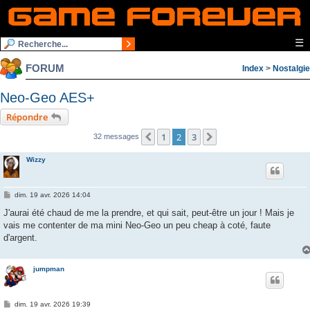
☰
FORUM
Index
>
Nostalgie
Neo-Geo AES+
Répondre
1
2
3
Précédente
Suivante
32 messages
Wizzy
M
dim. 19 avr. 2026 14:04
e
s
J'aurai été chaud de me la prendre, et qui sait, peut-être un jour ! Mais je
s
vais me contenter de ma mini Neo-Geo un peu cheap à coté, faute
a
g
d'argent.
e
jumpman
M
dim. 19 avr. 2026 19:39