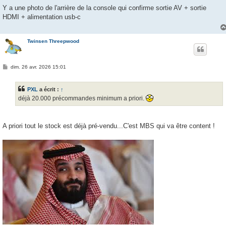
e
s
Y a une photo de l'arrière de la console qui confirme sortie AV + sortie
s
HDMI + alimentation usb-c
a
g
e
Twinsen Threepwood
M
dim. 26 avr. 2026 15:01
e
s
s
PXL
a écrit :
↑
a
g
déjà 20.000 précommandes minimum a priori.
e
A priori tout le stock est déjà pré-vendu...C'est MBS qui va être content !