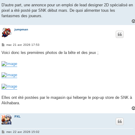
D'autre part, une annonce pour un emploi de lead designer 2D spécialisé en
pixel a été posté par SNK début mars. De quoi alimenter tous les
fantasmes des joueurs.
jumpman
M
mar. 21 avr. 2026 17:53
e
s
Voici donc les premières photos de la bête et des jeux ;
s
a
g
e
Elles ont été postées par le magasin qui héberge le pop-up store de SNK à
Akihabara.
PXL
M
mer. 22 avr. 2026 15:02