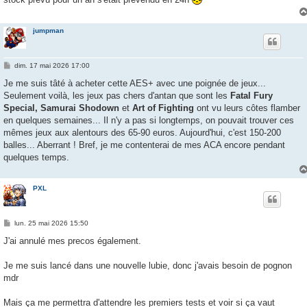
jumpman
M
dim. 17 mai 2026 17:00
e
s
Je me suis tâté à acheter cette AES+ avec une poignée de jeux...
s
Seulement voilà, les jeux pas chers d'antan que sont les
Fatal Fury
a
g
Special, Samurai Shodown
et
Art of Fighting
ont vu leurs côtes flamber
e
en quelques semaines... Il n'y a pas si longtemps, on pouvait trouver ces
mêmes jeux aux alentours des 65-90 euros. Aujourd'hui, c'est 150-200
balles... Aberrant ! Bref, je me contenterai de mes ACA encore pendant
quelques temps.
PXL
M
lun. 25 mai 2026 15:50
e
s
J'ai annulé mes precos également.
s
a
g
Je me suis lancé dans une nouvelle lubie, donc j'avais besoin de pognon
e
mdr
Mais ça me permettra d'attendre les premiers tests et voir si ça vaut