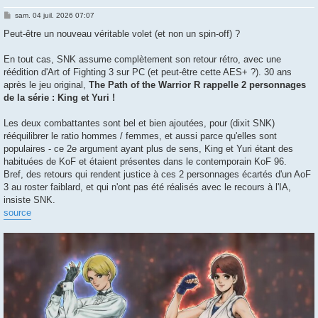
M
sam. 04 juil. 2026 07:07
e
s
Peut-être un nouveau véritable volet (et non un spin-off) ?
s
a
g
En tout cas, SNK assume complètement son retour rétro, avec une
e
réédition d'Art of Fighting 3 sur PC (et peut-être cette AES+ ?). 30 ans
après le jeu original,
The Path of the Warrior R rappelle 2 personnages
de la série : King et Yuri !
Les deux combattantes sont bel et bien ajoutées, pour (dixit SNK)
rééquilibrer le ratio hommes / femmes, et aussi parce qu'elles sont
populaires - ce 2e argument ayant plus de sens, King et Yuri étant des
habituées de KoF et étaient présentes dans le contemporain KoF 96.
Bref, des retours qui rendent justice à ces 2 personnages écartés d'un AoF
3 au roster faiblard, et qui n'ont pas été réalisés avec le recours à l'IA,
insiste SNK.
source