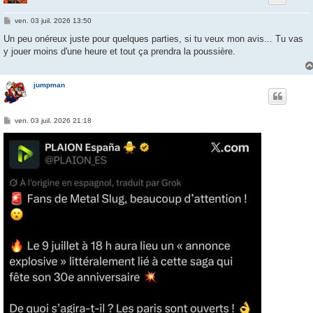
M
ven. 03 juil. 2026 13:50
e
s
Un peu onéreux juste pour quelques parties, si tu veux mon avis... Tu vas
s
y jouer moins d'une heure et tout ça prendra la poussière.
a
g
e
jumpman
M
ven. 03 juil. 2026 21:18
e
s
s
a
g
e