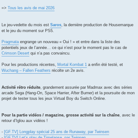
=>
Tous les avis de mai 2026
Le jeu-vedette du mois est
Saros
, la dernière production de Housemarque
et le jeu du moment sur PS5.
Pragmata
engrange un nouveau « Oui ! » et entre dans la liste des
potentiels jeux de l’année… ce qui n’est pour le moment pas le cas de
Crimson Desert
qui n’a pas convaincu.
Pour les productions récentes,
Mortal Kombat 1
a enfin été testé, et
Wuchang – Fallen Feathers
récolte un 2e avis.
Activité rétro réduite
, grandement assurée par Madmax avec des séries
arcade Sega (Hang-On, Space Harrier, After Burner) et la poursuite de mon
projet de tester tous les jeux Virtual Boy du Switch Online.
Pour la partie vidéos / magazine, grosse activité sur la chaîne
, avec le
retour d’Iglou aux vidéos !
-
[GF.TV] Longplay spécial 25 ans de Runaway, par Twinsen
-
[GF.TV] Let’s play de Timelapse, par Twinsen