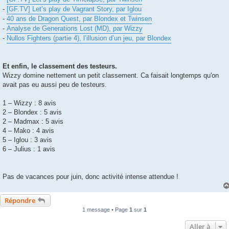
-
[GF.TV] Let’s play de Vagrant Story, par Iglou
-
40 ans de Dragon Quest, par Blondex et Twinsen
-
Analyse de Generations Lost (MD), par Wizzy
-
Nullos Fighters (partie 4), l’illusion d’un jeu, par Blondex
Et enfin, le classement des testeurs.
Wizzy domine nettement un petit classement. Ca faisait longtemps qu'on
avait pas eu aussi peu de testeurs.
1 – Wizzy : 8 avis
2 – Blondex : 5 avis
2 – Madmax : 5 avis
4 – Mako : 4 avis
5 – Iglou : 3 avis
6 – Julius : 1 avis
Pas de vacances pour juin, donc activité intense attendue !
Répondre
1 message • Page
1
sur
1
Aller à