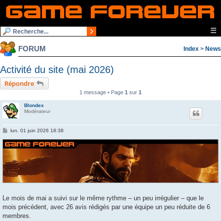
☰
FORUM
Index
>
News
Activité du site (mai 2026)
Répondre
1 message • Page
1
sur
1
Blondex
Modérateur
M
lun. 01 juin 2026 18:38
e
s
s
a
g
e
Le mois de mai a suivi sur le même rythme – un peu irrégulier – que le
mois précédent, avec 26 avis rédigés par une équipe un peu réduite de 6
membres.