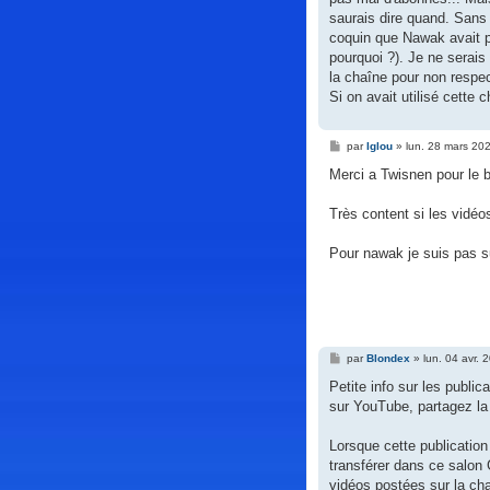
saurais dire quand. Sans 
coquin que Nawak avait p
pourquoi ?). Je ne serais
la chaîne pour non respe
Si on avait utilisé cette 
M
par
Iglou
»
lun. 28 mars 20
e
s
Merci a Twisnen pour le b
s
a
g
Très content si les vidéo
e
Pour nawak je suis pas su
M
par
Blondex
»
lun. 04 avr. 
e
s
Petite info sur les publi
s
sur YouTube, partagez la 
a
g
e
Lorsque cette publication
transférer dans ce salon 
vidéos postées sur la ch