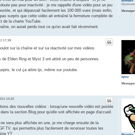
Blondex
Modérate
doute pas pour inactivité : je me rappelle d'une vidéo pour un jeu
ostée, et qui dépassait facilement les 100 000 vues (mais enfin,
Messages
 pas surpris que cette vidéo ait entraîné la fermeture complète de
ct de la charte YouTube.
chaîne, on aurait perdu tout ce qu'on avait fait récemment.
22 17:38
oulot sur la chaîne et sur sa réactivité sur mes vidéos.
s de Elden Ring et Myst 3 ont attiré un peu de personnes.
rpris, le cul ça attire tjs, même sur youtube.
Iglou
Messages
2022 10:20
cations des nouvelles vidéos : lorsqu'une nouvelle vidéo est postée
dans la section Blog pour qu'elle soit affichée en page d'accueil.
 ne sera plus affichée en une, je me charge ensuite de la
GF.TV, qui permettra plus facilement de recenser toutes les
aîne YT.
Blondex