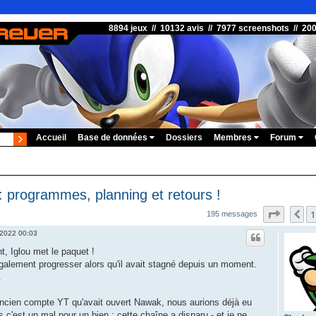
8894 jeux // 10132 avis // 7977 screenshots // 20
Accueil
Base de données
Dossiers
Membres
Forum
 programmes, planning et retours !
Page
13
1
Pr
195 messages
 2022 00:03
, Iglou met le paquet !
alement progresser alors qu'il avait stagné depuis un moment.
.
'ancien compte YT qu'avait ouvert Nawak, nous aurions déjà eu
 c'est un mal pour un bien : cette chaîne a disparu - et je ne