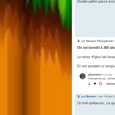
s
Double pallier passé ave
s
a
g
e
M
par
Twinsen Threepwood
e
s
On est bientôt à 260 ab
s
a
g
Le retour d'Iglou fait bea
e
Et moi pendant ce temps
M
par
Blondex
»
jeu. 04 juin 
e
s
Un troll québecois, y'a qu
s
a
g
e