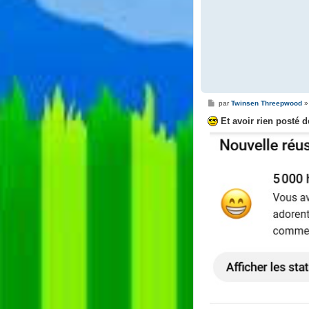
g
e
M
par
Twinsen Threepwood
e
s
Et avoir rien posté d
s
a
g
e