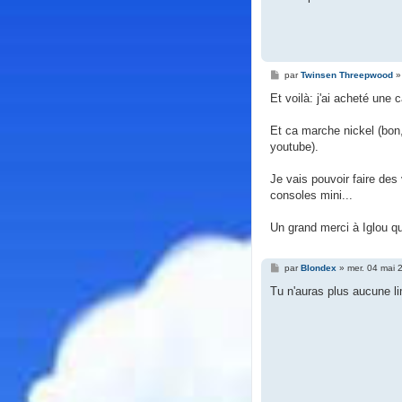
M
par
Twinsen Threepwood
e
s
Et voilà: j'ai acheté une 
s
a
g
Et ca marche nickel (bon, 
e
youtube).
Je vais pouvoir faire des
consoles mini...
Un grand merci à Iglou qu
M
par
Blondex
»
mer. 04 mai 
e
s
Tu n'auras plus aucune li
s
a
g
e