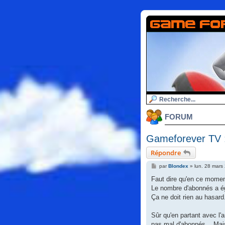
FORUM
Gameforever TV :
Répondre
M
par
Blondex
»
lun. 28 mars
e
s
Faut dire qu'en ce moment
s
Le nombre d'abonnés a ég
a
g
Ça ne doit rien au hasard
e
Sûr qu'en partant avec l
pas mal d'abonnés... Mais