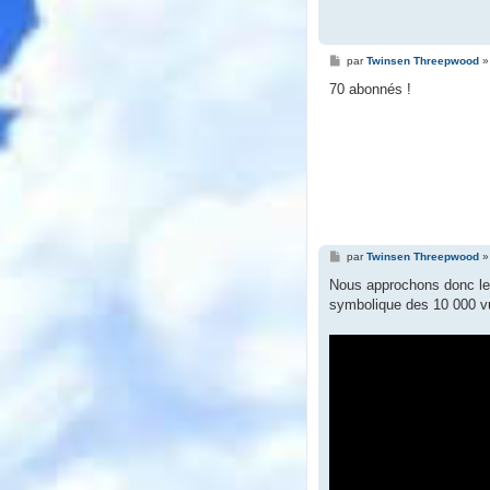
M
par
Twinsen Threepwood
e
s
70 abonnés !
s
a
g
e
M
par
Twinsen Threepwood
e
s
Nous approchons donc les 
s
symbolique des 10 000 v
a
g
e