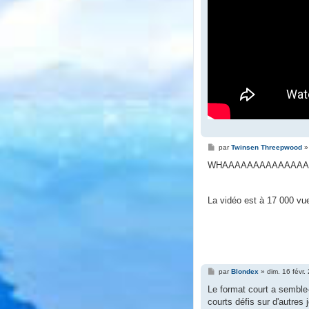
M
par
Twinsen Threepwood
e
s
WHAAAAAAAAAAAAAAA
s
a
g
e
La vidéo est à 17 000 vu
M
par
Blondex
»
dim. 16 févr
e
s
Le format court a semble-
s
courts défis sur d'autres 
a