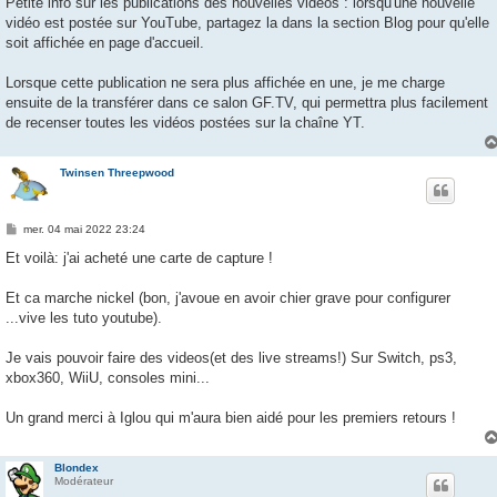
Petite info sur les publications des nouvelles vidéos : lorsqu'une nouvelle
s
vidéo est postée sur YouTube, partagez la dans la section Blog pour qu'elle
a
g
soit affichée en page d'accueil.
e
Lorsque cette publication ne sera plus affichée en une, je me charge
ensuite de la transférer dans ce salon GF.TV, qui permettra plus facilement
de recenser toutes les vidéos postées sur la chaîne YT.
Twinsen Threepwood
M
mer. 04 mai 2022 23:24
e
s
Et voilà: j'ai acheté une carte de capture !
s
a
g
Et ca marche nickel (bon, j'avoue en avoir chier grave pour configurer
e
...vive les tuto youtube).
Je vais pouvoir faire des videos(et des live streams!) Sur Switch, ps3,
xbox360, WiiU, consoles mini...
Un grand merci à Iglou qui m'aura bien aidé pour les premiers retours !
Blondex
Modérateur