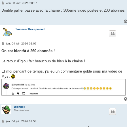
M
ven. 11 avr. 2025 20:37
e
s
Double pallier passé avec la chaîne : 300ème vidéo postée et 200 abonnés
s
!
a
g
e
Twinsen Threepwood
M
jeu. 04 juin 2026 02:07
e
s
On est bientôt à 260 abonnés !
s
a
g
Le retour d'Iglou fait beaucoup de bien à la chaine !
e
Et moi pendant ce temps, j'ai eu un commentaire goldé sous ma vidéo de
Myst
Blondex
Modérateur
M
jeu. 04 juin 2026 07:54
e