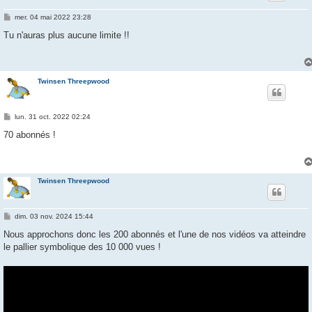
M
mer. 04 mai 2022 23:28
e
s
Tu n'auras plus aucune limite !!
s
a
g
e
Twinsen Threepwood
M
lun. 31 oct. 2022 02:24
e
s
70 abonnés !
s
a
g
e
Twinsen Threepwood
M
dim. 03 nov. 2024 15:44
e
s
Nous approchons donc les 200 abonnés et l'une de nos vidéos va atteindre
s
le pallier symbolique des 10 000 vues !
a
g
e