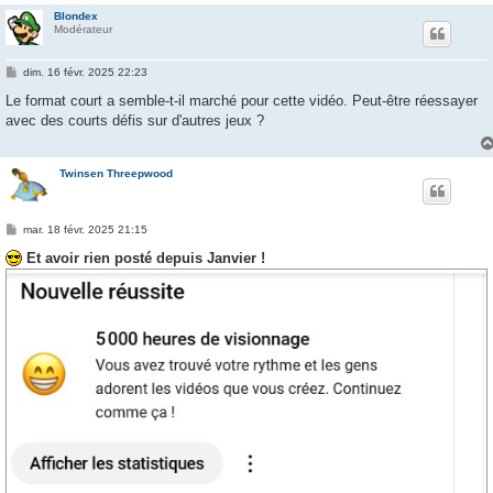
Blondex
Modérateur
M
dim. 16 févr. 2025 22:23
e
s
Le format court a semble-t-il marché pour cette vidéo. Peut-être réessayer
s
avec des courts défis sur d'autres jeux ?
a
g
e
Twinsen Threepwood
M
mar. 18 févr. 2025 21:15
e
s
Et avoir rien posté depuis Janvier !
s
a
g
e