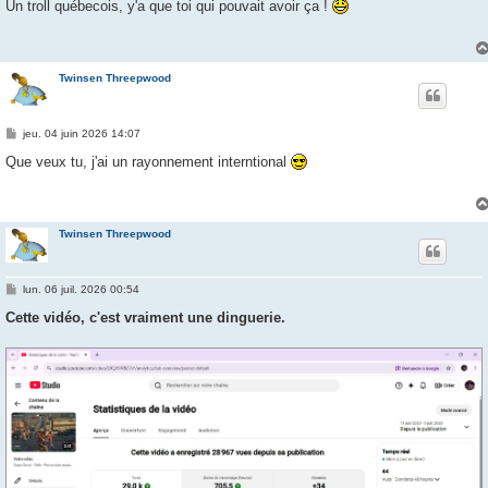
s
Un troll québecois, y'a que toi qui pouvait avoir ça !
s
a
g
e
Twinsen Threepwood
M
jeu. 04 juin 2026 14:07
e
s
Que veux tu, j'ai un rayonnement interntional
s
a
g
e
Twinsen Threepwood
M
lun. 06 juil. 2026 00:54
e
s
Cette vidéo, c'est vraiment une dinguerie.
s
a
g
e