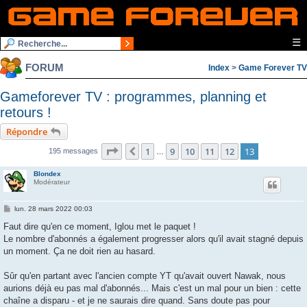
☰
FORUM
Index
>
Game Forever TV
Gameforever TV : programmes, planning et
retours !
Répondre
Page
13
sur
13
1
9
10
11
12
13
Précédente
195 messages
…
Blondex
Modérateur
M
lun. 28 mars 2022 00:03
e
s
Faut dire qu'en ce moment, Iglou met le paquet !
s
Le nombre d'abonnés a également progresser alors qu'il avait stagné depuis
a
g
un moment. Ça ne doit rien au hasard.
e
Sûr qu'en partant avec l'ancien compte YT qu'avait ouvert Nawak, nous
aurions déjà eu pas mal d'abonnés... Mais c'est un mal pour un bien : cette
chaîne a disparu - et je ne saurais dire quand. Sans doute pas pour