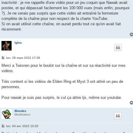
inactivité : je me rappelle d'une vidéo pour un jeu coquin que Nawak avait
postée, et qui dépassait facilement les 100 000 vues (mais enfin, pourquoi
?). Je ne serais pas surpris que cette vidéo ait entraîné la fermeture
complète de la chaîne pour non respect de la charte YouTube.
Si on avait utilisé cette chaîne, on aurait perdu tout ce qu'on avait fait
récemment.
Iglou
M
lun. 28 mars 2022 17:38
e
s
Merci a Twisnen pour le boulot sur la chaîne et sur sa réactivité sur mes
s
vidéos.
a
g
e
Très content si les vidéos de Elden Ring et Myst 3 ont attiré un peu de
personnes.
Pour nawak je suis pas surpris, le cul ça attire tjs, même sur youtube.
Blondex
Modérateur
M
lun. 04 avr. 2022 10:20
e
s