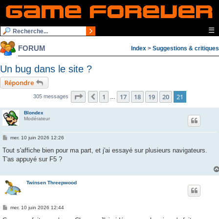
☰
FORUM
Index
>
Suggestions & critiques
Un bug dans le site ?
Répondre
Page
21
sur
21
1
17
18
19
20
21
Précédente
305 messages
…
Blondex
Modérateur
M
mer. 10 juin 2026 12:26
e
s
Tout s'affiche bien pour ma part, et j'ai essayé sur plusieurs navigateurs.
s
T'as appuyé sur F5 ?
a
g
e
Twinsen Threepwood
M
mer. 10 juin 2026 12:44
e
s