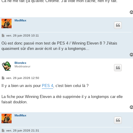
Ca ne me fait ça qu'avec Chrome. J'ai vidé mon cache, rien n'y fait.
s
a
g
e
MadMax
M
ven. 26 juin 2026 10:11
e
s
Où est donc passé mon test de PES 4 / Winning Eleven 8 ? J'étais
s
quasiment sûr d'en avoir écrit un il y a longtemps...
a
g
e
Blondex
Modérateur
M
ven. 26 juin 2026 12:50
e
s
Il y a bien un avis pour
PES 4
, c'est bien celui là ?
s
a
g
La fiche pour Winning Eleven a été supprimée il y a longtemps car elle
e
faisait doublon.
MadMax
M
ven. 26 juin 2026 21:31