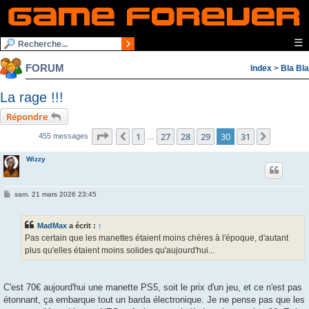
☰
FORUM
Index
>
Bla Bla
La rage !!!
Répondre
Page
30
sur
31
1
27
28
29
30
31
Précédente
Suivant
455 messages
…
Wizzy
M
sam. 21 mars 2026 23:45
e
s
s
MadMax
a écrit :
↑
a
g
Pas certain que les manettes étaient moins chères à l'époque, d'autant
e
plus qu'elles étaient moins solides qu'aujourd'hui...
C'est 70€ aujourd'hui une manette PS5, soit le prix d'un jeu, et ce n'est pas
étonnant, ça embarque tout un barda électronique. Je ne pense pas que les