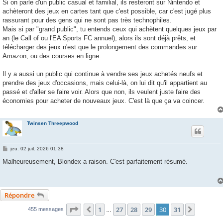
g
Si on parle d'un public casual et familial, ils resteront sur Nintendo et
e
achèteront des jeux en cartes tant que c'est possible, car c'est jugé plus
rassurant pour des gens qui ne sont pas très technophiles.
Mais si par "grand public", tu entends ceux qui achètent quelques jeux par
an (le Call of ou l'EA Sports FC annuel), alors ils sont déjà prêts, et
télécharger des jeux n'est que le prolongement des commandes sur
Amazon, ou des courses en ligne.
Il y a aussi un public qui continue à vendre ses jeux achetés neufs et
prendre des jeux d'occasions, mais celui-là, on lui dit qu'il appartient au
passé et d'aller se faire voir. Alors que non, ils veulent juste faire des
économies pour acheter de nouveaux jeux. C'est là que ça va coincer.
Twinsen Threepwood
M
jeu. 02 juil. 2026 01:38
e
s
Malheureusement, Blondex a raison. C'est parfaitement résumé.
s
a
g
e
Répondre
Page
30
sur
31
1
27
28
29
30
31
Précédente
Suivant
455 messages
…