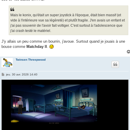
Mais le konix, qu'était un super joystick à l'époque, était bien massif (et
vide à l'intérieure vue sa légèreté) et plutôt fragile. J'en avais un enfant et
j'ai pas souvenir de l'avoir fait voltiger. C'est surtout à l'adolescence que
j'ai crash testé le matériel.
J'y allais un peu comme un bourrin, j'avoue. Surtout quand je jouais à une
bouse comme
Matchday II
.
Twinsen Threepwood
M
jeu. 30 avr. 2026 14:40
e
s
s
a
g
e