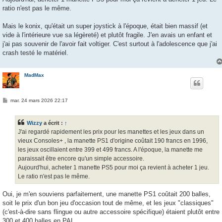
ratio n'est pas le même.
Mais le konix, qu'était un super joystick à l'époque, était bien massif (et
vide à l'intérieure vue sa légèreté) et plutôt fragile. J'en avais un enfant et
j'ai pas souvenir de l'avoir fait voltiger. C'est surtout à l'adolescence que j'ai
crash testé le matériel.
MadMax
M
mar. 24 mars 2026 22:17
e
s
s
Wizzy
a écrit :
↑
a
g
J'ai regardé rapidement les prix pour les manettes et les jeux dans un
e
vieux Consoles+ , la manette PS1 d'origine coûtait 190 francs en 1996,
les jeux oscillaient entre 399 et 499 francs. A l'époque, la manette me
paraissait être encore qu'un simple accessoire.
Aujourd'hui, acheter 1 manette PS5 pour moi ça revient à acheter 1 jeu.
Le ratio n'est pas le même.
Oui, je m'en souviens parfaitement, une manette PS1 coûtait 200 balles,
soit le prix d'un bon jeu d'occasion tout de même, et les jeux "classiques"
(c'est-à-dire sans flingue ou autre accessoire spécifique) étaient plutôt entre
300 et 400 balles en PAL.