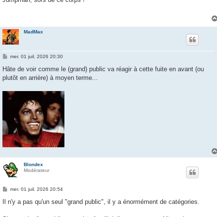
s
a
g
e
MadMax
M
mer. 01 juil. 2026 20:30
e
s
Hâte de voir comme le (grand) public va réagir à cette fuite en avant (ou
s
plutôt en arrière) à moyen terme...
a
g
e
Blondex
Modérateur
M
mer. 01 juil. 2026 20:54
e
s
Il n'y a pas qu'un seul "grand public", il y a énormément de catégories.
s
a