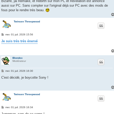
g
Bizarre, jai Remake, et Rebirth sur mon PC et Revelation est annoncé
e
aussi sur PC. Sans compter sur l'original déjà sur PC avec des mods de
fous pour le rendre très beau.
Twinsen Threepwood
M
mer. 01 juil. 2026 15:56
e
s
Je suis très très énervé
s
a
g
e
Blondex
Modérateur
M
mer. 01 juil. 2026 16:30
e
s
C'est décidé, je boycotte Sony !
s
a
g
e
Twinsen Threepwood
M
mer. 01 juil. 2026 16:34
e
s
Jumpman, sors de ce corps !