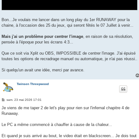
Bon...Je voulais me lancer dans un long play du 1er RUNAWAY pour la
chaine, à l'occasion des 25 du jeux, qui seront fêtés le 07 Juillet à venir...
Mais j'ai un problème pour centrer l'image
, en raison de sa résolution,
pensée à l'époque pour les écrans 4:3...
Que ce soit via Xplit ou OBS, IMPOSSIBLE de centrer l'image. J'ai épuisé
toutes les options de recradrage manuel ou automatique, je n'ai pas réussi..
Si quelqu'un avait une idée, merci par avance.
Twinsen Threepwood
M
sam. 23 mai 2026 17:01
e
s
Je viens de me taper 2 de let's play pour rien sur l'infernal chapitre 4 de
s
Runaway.
a
g
e
Le PC a même commencé à chauffer à cause de la chaleur...
Et quand je suis arrivé au bout, le video était en blackscreen... Je dois tout