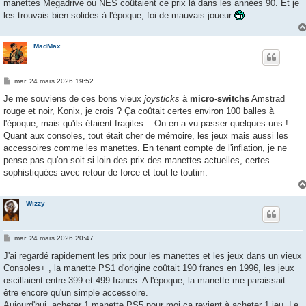
manettes Megadrive ou NES coûtaient ce prix là dans les années 90. Et je
les trouvais bien solides à l'époque, foi de mauvais joueur
MadMax
M
mar. 24 mars 2026 19:52
e
s
Je me souviens de ces bons vieux
joysticks
à
micro-switchs
Amstrad
s
rouge et noir, Konix, je crois ? Ça coûtait certes environ 100 balles à
a
g
l'époque, mais qu'ils étaient fragiles... On en a vu passer quelques-uns !
e
Quant aux consoles, tout était cher de mémoire, les jeux mais aussi les
accessoires comme les manettes. En tenant compte de l'inflation, je ne
pense pas qu'on soit si loin des prix des manettes actuelles, certes
sophistiquées avec retour de force et tout le toutim.
Wizzy
M
mar. 24 mars 2026 20:47
e
s
J'ai regardé rapidement les prix pour les manettes et les jeux dans un vieux
s
Consoles+ , la manette PS1 d'origine coûtait 190 francs en 1996, les jeux
a
g
oscillaient entre 399 et 499 francs. A l'époque, la manette me paraissait
e
être encore qu'un simple accessoire.
Aujourd'hui, acheter 1 manette PS5 pour moi ça revient à acheter 1 jeu. Le