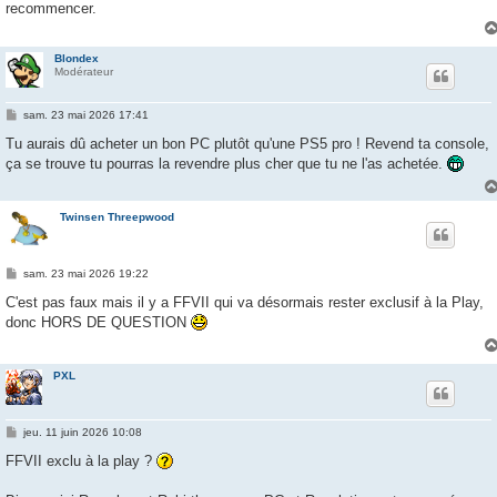
recommencer.
Blondex
Modérateur
M
sam. 23 mai 2026 17:41
e
s
Tu aurais dû acheter un bon PC plutôt qu'une PS5 pro ! Revend ta console,
s
ça se trouve tu pourras la revendre plus cher que tu ne l'as achetée.
a
g
e
Twinsen Threepwood
M
sam. 23 mai 2026 19:22
e
s
C'est pas faux mais il y a FFVII qui va désormais rester exclusif à la Play,
s
donc HORS DE QUESTION
a
g
e
PXL
M
jeu. 11 juin 2026 10:08
e
s
FFVII exclu à la play ?
s
a