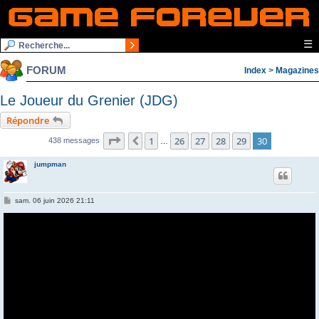
☰
FORUM
Index
>
Magazines
Le Joueur du Grenier (JDG)
Répondre
Page
30
sur
30
1
26
27
28
29
30
Précédente
438 messages
…
jumpman
M
sam. 06 juin 2026 21:11
e
s
s
a
g
e