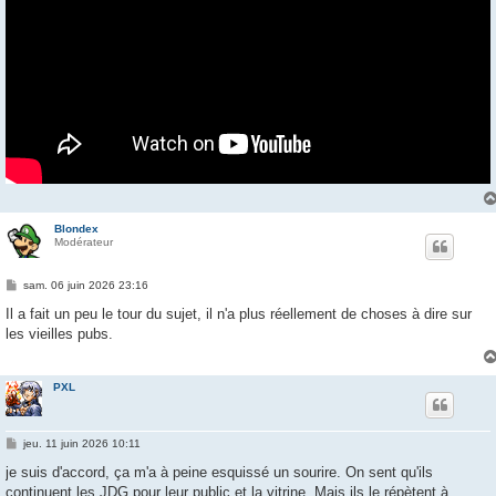
Blondex
Modérateur
M
sam. 06 juin 2026 23:16
e
s
Il a fait un peu le tour du sujet, il n'a plus réellement de choses à dire sur
s
les vieilles pubs.
a
g
e
PXL
M
jeu. 11 juin 2026 10:11
e
s
je suis d'accord, ça m'a à peine esquissé un sourire. On sent qu'ils
s
continuent les JDG pour leur public et la vitrine. Mais ils le répètent à
a