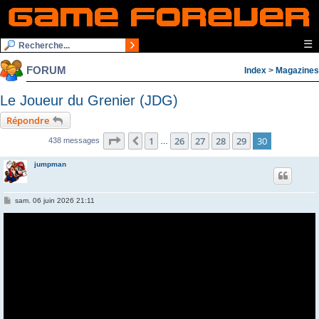
☰
FORUM
Index
>
Magazines
Le Joueur du Grenier (JDG)
Répondre
Page
30
sur
30
1
26
27
28
29
30
Précédente
438 messages
…
jumpman
M
sam. 06 juin 2026 21:11
e
s
s
a
g
e