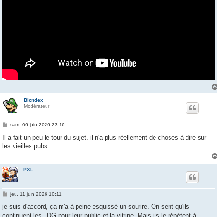
Blondex
Modérateur
M
sam. 06 juin 2026 23:16
e
s
Il a fait un peu le tour du sujet, il n'a plus réellement de choses à dire sur
s
les vieilles pubs.
a
g
e
PXL
M
jeu. 11 juin 2026 10:11
e
s
je suis d'accord, ça m'a à peine esquissé un sourire. On sent qu'ils
s
continuent les JDG pour leur public et la vitrine. Mais ils le répètent à
a