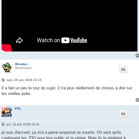
Blondex
Modérateur
M
sam. 06 juin 2026 23:16
e
s
Il a fait un peu le tour du sujet, il n'a plus réellement de choses à dire sur
s
les vieilles pubs.
a
g
e
PXL
M
jeu. 11 juin 2026 10:11
e
s
je suis d'accord, ça m'a à peine esquissé un sourire. On sent qu'ils
s
continuent les JDG pour leur public et la vitrine. Mais ils le répètent à
a