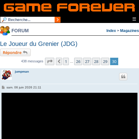
☰
FORUM
Index
>
Magazines
Le Joueur du Grenier (JDG)
Répondre
Page
30
sur
30
1
26
27
28
29
30
Précédente
438 messages
…
jumpman
M
sam. 06 juin 2026 21:11
e
s
s
a
g
e