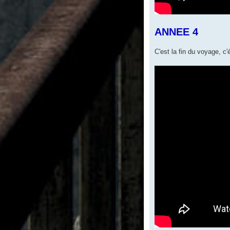
ANNEE 4
C'est la fin du voyage, c'