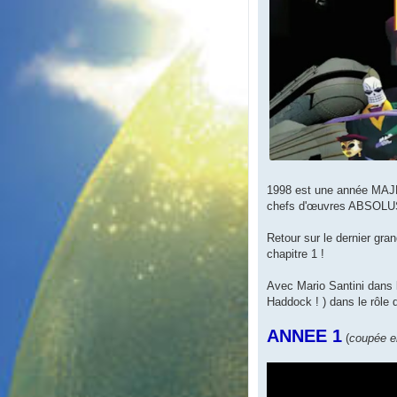
1998 est une année MAJEU
chefs d'œuvres ABSOLU
Retour sur le dernier gr
chapitre 1 !
Avec Mario Santini dans l
Haddock ! ) dans le rôle d
ANNEE 1
(
coupée e