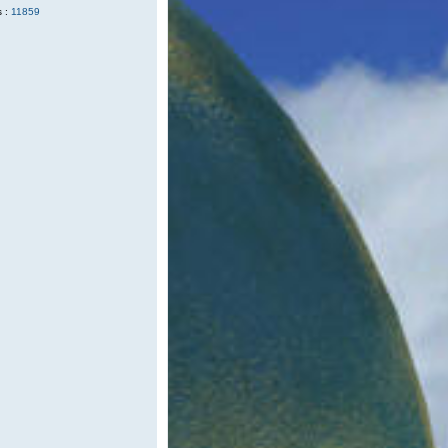
 :
11859