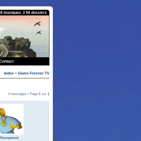
08 musiques // 56 dossiers
Contact
Index
>
Game Forever TV
3 messages • Page
1
sur
1
 Threepwood