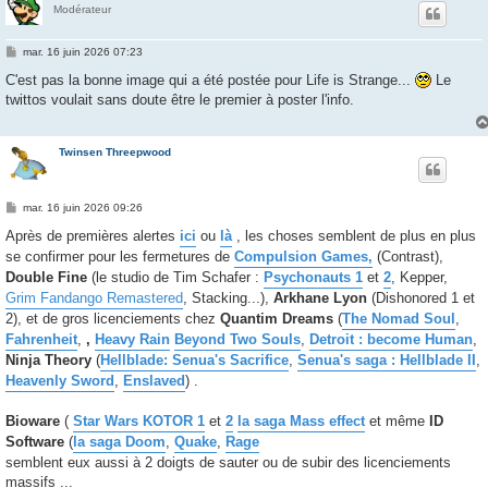
Modérateur
M
mar. 16 juin 2026 07:23
e
s
C'est pas la bonne image qui a été postée pour Life is Strange...
Le
s
twittos voulait sans doute être le premier à poster l'info.
a
g
e
Twinsen Threepwood
M
mar. 16 juin 2026 09:26
e
s
Après de premières alertes
ici
ou
là
, les choses semblent de plus en plus
s
se confirmer pour les fermetures de
Compulsion Games
,
(Contrast),
a
g
Double Fine
(le studio de Tim Schafer :
Psychonauts 1
et
2
, Kepper,
e
Grim Fandango Remastered
, Stacking...),
Arkhane Lyon
(Dishonored 1 et
2), et de gros licenciements chez
Quantim Dreams
(
The Nomad Soul
,
Fahrenheit
,
,
Heavy Rain
Beyond Two Souls
,
Detroit : become Human
,
Ninja Theory
(
Hellblade: Senua's Sacrifice
,
Senua's saga : Hellblade II
,
Heavenly Sword
,
Enslaved
) .
Bioware
(
Star Wars KOTOR 1
et
2
la saga Mass effect
et même
ID
Software
(
la saga Doom
,
Quake
,
Rage
semblent eux aussi à 2 doigts de sauter ou de subir des licenciements
massifs ...