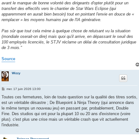
avant le manque de bonne volonté des dirigeants d'opter plutôt pour un
transfert des effectifs vers le chantier de Star Wars Eclipse (qui
apparemment en aurait bien besoin) tout en pointant l'envie en douce de «
remplacer » les moyens humains par de l'IA générative.
Pas sûr que tout cela mène à quelque chose de reluisant vu la situation
(mondiale oserait-on dire) mais quoi qu'il arrive, en dépassant le seuil des
100 employés licenciés, le STJV réclame un délai de consultation juridique
de 3 mois."
Source
Wizzy
M
mer. 17 juin 2026 13:00
e
s
Toutes ces fermetures, loin de toute question sur la qualité des titres sortis,
s
est un véritable désastre ; De Bluepoint à Ninja Theory (qui annonce dans
a
g
le même temps un nouveau jeu) en passant par, probablement, Double
e
Fine. Des studios qui ont pour la plupart 10 ou 20 ans d'existence (voire
plus). c'est plus une crise mais un véritable crash que vit actuellement
l'industrie.
Twinsen Threepwood