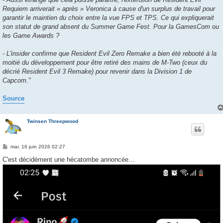
Requiem arriverait « après » Veronica à cause d'un surplus de travail pour
garantir le maintien du choix entre la vue FPS et TPS. Ce qui expliquerait
son statut de grand absent du Summer Game Fest. Pour la GamesCom ou
les Game Awards ?
- L'insider confirme que Resident Evil Zero Remake a bien été rebooté à la
moitié du développement pour être retiré des mains de M-Two (ceux du
décrié Resident Evil 3 Remake) pour revenir dans la Division 1 de
Capcom."
Source
Twinsen Threepwood
M
mar. 16 juin 2026 02:27
e
s
C'est décidément une hécatombe annoncée...
s
a
g
e