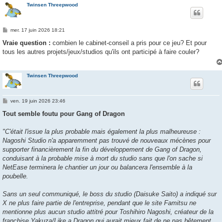
Twinsen Threepwood
M
mer. 17 juin 2026 18:21
e
s
Vraie question :
combien le cabinet-conseil a pris pour ce jeu? Et pour
s
tous les autres projets/jeux/studios qu'ils ont participé à faire couler?
a
g
e
Twinsen Threepwood
M
ven. 19 juin 2026 23:46
e
s
Tout semble foutu pour Gang of Dragon
s
a
g
"C'était l'issue la plus probable mais également la plus malheureuse :
e
Nagoshi Studio n'a apparemment pas trouvé de nouveaux mécènes pour
supporter financièrement la fin du développement de Gang of Dragon,
conduisant à la probable mise à mort du studio sans que l'on sache si
NetEase terminera le chantier un jour ou balancera l'ensemble à la
poubelle.
Sans un seul communiqué, le boss du studio (Daisuke Saito) a indiqué sur
X ne plus faire partie de l'entreprise, pendant que le site Famitsu ne
mentionne plus aucun studio attitré pour Toshihiro Nagoshi, créateur de la
franchise Yakuza/Like a Dragon qui aurait mieux fait de ne pas bêtement