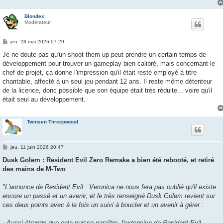
Blondex
Modérateur
M
jeu. 28 mai 2026 07:29
e
s
Je ne doute pas qu'un shoot-them-up peut prendre un certain temps de
s
développement pour trouver un gameplay bien calibré, mais concernant le
a
g
chef de projet, ça donne l'impression qu'il était resté employé à titre
e
charitable, affecté à un seul jeu pendant 12 ans. Il reste même détenteur
de la licence, donc possible que son équipe était très réduite... voire qu'il
était seul au développement.
Twinsen Threepwood
M
jeu. 11 juin 2026 20:47
e
s
Dusk Golem : Resident Evil Zero Remake a bien été rebooté, et retiré
s
des mains de M-Two
a
g
e
"L'annonce de Resident Evil : Veronica ne nous fera pas oublié qu'il existe
encore un passé et un avenir, et le très renseigné Dusk Golem revient sur
ces deux points avec à la fois un suivi à boucler et un avenir à gérer :
- Aussi étrange que cela puisse paraître, l'extension de Resident Evil