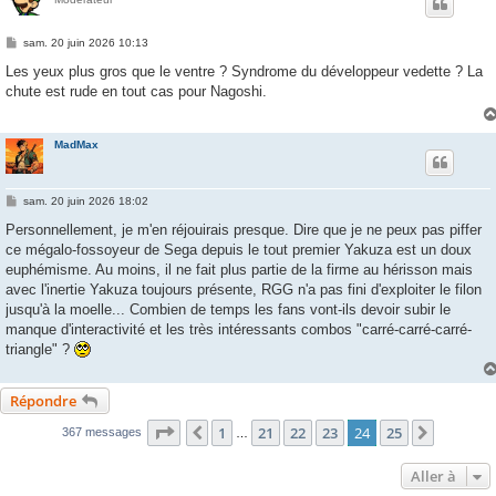
M
sam. 20 juin 2026 10:13
e
s
Les yeux plus gros que le ventre ? Syndrome du développeur vedette ? La
s
chute est rude en tout cas pour Nagoshi.
a
g
e
MadMax
M
sam. 20 juin 2026 18:02
e
s
Personnellement, je m'en réjouirais presque. Dire que je ne peux pas piffer
s
ce mégalo-fossoyeur de Sega depuis le tout premier Yakuza est un doux
a
g
euphémisme. Au moins, il ne fait plus partie de la firme au hérisson mais
e
avec l'inertie Yakuza toujours présente, RGG n'a pas fini d'exploiter le filon
jusqu'à la moelle... Combien de temps les fans vont-ils devoir subir le
manque d'interactivité et les très intéressants combos "carré-carré-carré-
triangle" ?
Répondre
Page
24
sur
25
1
21
22
23
24
25
Précédente
Suivant
367 messages
…
Aller à