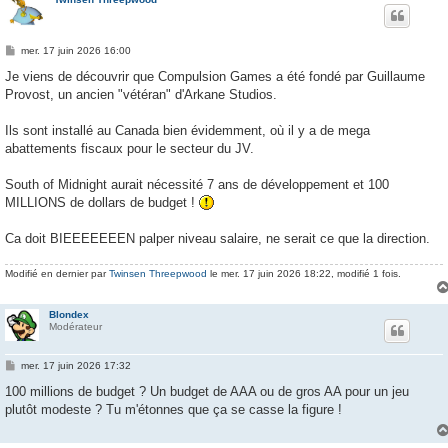
M
mer. 17 juin 2026 16:00
e
s
Je viens de découvrir que Compulsion Games a été fondé par Guillaume
s
Provost, un ancien "vétéran" d'Arkane Studios.
a
g
e
Ils sont installé au Canada bien évidemment, où il y a de mega
abattements fiscaux pour le secteur du JV.
South of Midnight aurait nécessité 7 ans de développement et 100
MILLIONS de dollars de budget !
Ca doit BIEEEEEEEN palper niveau salaire, ne serait ce que la direction.
Modifié en dernier par
Twinsen Threepwood
le mer. 17 juin 2026 18:22, modifié 1 fois.
Blondex
Modérateur
M
mer. 17 juin 2026 17:32
e
s
100 millions de budget ? Un budget de AAA ou de gros AA pour un jeu
s
plutôt modeste ? Tu m'étonnes que ça se casse la figure !
a
g
e