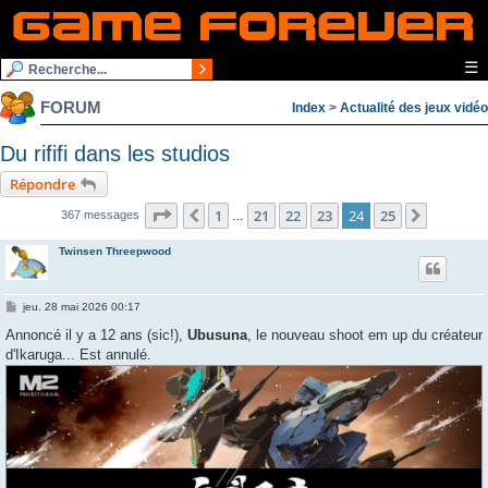
☰
FORUM
Index
>
Actualité des jeux vidéo
Du rififi dans les studios
Répondre
Page
24
sur
25
1
21
22
23
24
25
Précédente
Suivant
367 messages
…
Twinsen Threepwood
M
jeu. 28 mai 2026 00:17
e
s
Annoncé il y a 12 ans (sic!),
Ubusuna
, le nouveau shoot em up du créateur
s
d'Ikaruga... Est annulé.
a
g
e