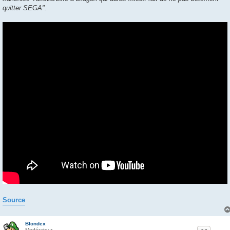
quitter SEGA".
Source
Blondex
Modérateur