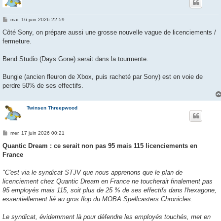
M
mar. 16 juin 2026 22:59
e
s
Côté Sony, on prépare aussi une grosse nouvelle vague de licenciements /
s
fermeture.
a
g
e
Bend Studio (Days Gone) serait dans la tourmente.
Bungie (ancien fleuron de Xbox, puis racheté par Sony) est en voie de
perdre 50% de ses effectifs.
Twinsen Threepwood
M
mer. 17 juin 2026 00:21
e
s
Quantic Dream : ce serait non pas 95 mais 115 licenciements en
s
France
a
g
e
"C'est via le syndicat STJV que nous apprenons que le plan de
licenciement chez Quantic Dream en France ne toucherait finalement pas
95 employés mais 115, soit plus de 25 % de ses effectifs dans l'hexagone,
essentiellement lié au gros flop du MOBA Spellcasters Chronicles.
Le syndicat, évidemment là pour défendre les employés touchés, met en