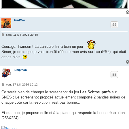
MadMax
M
sam. 11 juil. 2026 20:55
e
s
s
Courage, Twinsen ! La canicule finira bien un jour !
a
Sinon, je crois que je vais bientôt réécrire mon avis sur
Ico
(PS2), qui était
g
e
assez niais.
jumpman
M
ven. 17 juil. 2026 15:12
e
s
Ce serait bien de changer le screenshot du jeu
Les Schtroupmfs
sur
s
SNES ; Le screenshot proposé actuellement comporte 2 bandes noires de
a
g
chaque côté car la résolution n'est pas bonne...
e
Et du coup, je propose celle-ci à la place, qui respecte la bonne résolution
(256X224) :