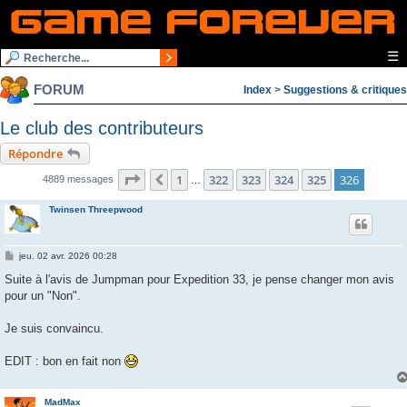
☰
FORUM
Index
>
Suggestions & critiques
Le club des contributeurs
Répondre
Page
326
sur
326
1
322
323
324
325
326
Précédente
4889 messages
…
Twinsen Threepwood
M
jeu. 02 avr. 2026 00:28
e
s
Suite à l'avis de Jumpman pour Expedition 33, je pense changer mon avis
s
pour un "Non".
a
g
e
Je suis convaincu.
EDIT : bon en fait non
MadMax