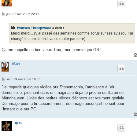
M
jeu. 02 avr. 2026 22:11
e
s
s
Twinsen Threepwood
a écrit :
↑
a
g
Merci merci... j'y ai passé des semaines comme Torus sur ses avis (oui j'ai
e
changé le nom sinon il va se rouler par terre)
Ça me rappelle ce bon vieux Trax, mon premier jeu GB !
Wizzy
M
ven. 29 mai 2026 19:05
e
s
J'ai regardé quelques vidéos sur Stonemachia, l'ambiance à l'air
s
démentielle, piochant dans un imaginaire déjanté proche du Baron de
a
g
Münchausen. L'idée des petites pièces d'échecs est vraiment géniale.
e
Dommage pour la fin apparemment, dommage aussi qu'il ne soit pour
l'instant que sur PC.
Iglou