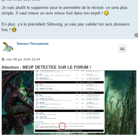
e
s
Je vais plutôt le supprimer pour te permettre de le réviser, ce sera plus
s
simple. Il vaut mieux un avis mieux fixé dans ton esprit !
a
g
e
En plus, y'a le précédent Silksong, je vais pas valider ton avis plusieurs
fois !
Twinsen Threepwood
M
mer. 08 juil. 2026 22:44
e
s
Attention : MEUF DETECTEE SUR LE FORUM !
s
a
g
e