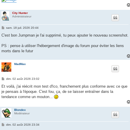
City Hunter
Administrateur
M
sam. 18 juil. 2026 20:44
e
s
C'est bon Jumpman je l'ai supprimé, tu peux ajouter le nouveau screenshot.
s
a
g
PS : pense à utiliser l'hébergement d'image du forum pour éviter les liens
e
morts dans le futur
MadMax
M
dim. 02 août 2026 23:02
e
s
Et voilà, j'ai réécrit mon test d'Ico, franchement plus conforme avec ce que
s
je pensais à l'époque. C'est fou, ça, de se laisser entraîner dans la
a
g
tendance comme un mouton...
e
Blondex
Modérateur
M
dim. 02 août 2026 23:34
e