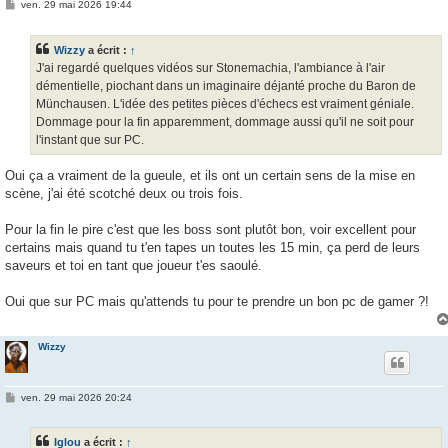
M
ven. 29 mai 2026 19:44
e
s
s
Wizzy
a écrit :
↑
a
g
J'ai regardé quelques vidéos sur Stonemachia, l'ambiance à l'air
e
démentielle, piochant dans un imaginaire déjanté proche du Baron de
Münchausen. L'idée des petites pièces d'échecs est vraiment géniale.
Dommage pour la fin apparemment, dommage aussi qu'il ne soit pour
l'instant que sur PC.
Oui ça a vraiment de la gueule, et ils ont un certain sens de la mise en
scène, j'ai été scotché deux ou trois fois.
Pour la fin le pire c'est que les boss sont plutôt bon, voir excellent pour
certains mais quand tu t'en tapes un toutes les 15 min, ça perd de leurs
saveurs et toi en tant que joueur t'es saoulé.
Oui que sur PC mais qu'attends tu pour te prendre un bon pc de gamer ?!
Wizzy
M
ven. 29 mai 2026 20:24
e
s
s
Iglou
a écrit :
↑
a