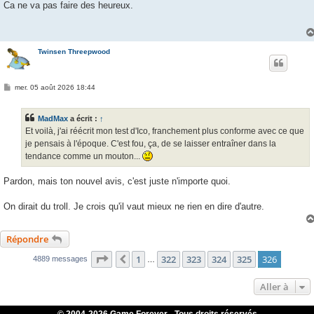
s
Ca ne va pas faire des heureux.
s
a
g
e
Twinsen Threepwood
M
mer. 05 août 2026 18:44
e
s
s
MadMax
a écrit :
↑
a
g
Et voilà, j'ai réécrit mon test d'Ico, franchement plus conforme avec ce que
e
je pensais à l'époque. C'est fou, ça, de se laisser entraîner dans la
tendance comme un mouton...
Pardon, mais ton nouvel avis, c'est juste n'importe quoi.
On dirait du troll. Je crois qu'il vaut mieux ne rien en dire d'autre.
Répondre
Page
326
sur
326
1
322
323
324
325
326
Précédente
4889 messages
…
Aller à