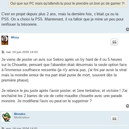
g
Oui que sur PC mais qu'attends tu pour te prendre un bon pc de gamer ?!
e
C'est en projet depuis plus 2 ans, mais la dernière fois, c'était ça ou la
PS5. On a choisi la PS5. Maintenant, il va falloir que je mine un peu pour
renflouer la trésorerie.
Wizzy
M
mar. 16 juin 2026 14:03
e
s
Je viens de poster un avis sur Sekiro après un try hard de 4 ou 5 heures
s
sur la Chouette, pensant que l'abandon était désormais la seule option face
a
g
à l'immense souffrance ressentie (je n'y arrivai pas, j'ai fini par avoir la strat
e
mais la moindre erreur de ma part était punie de mort, souvent dès la
première phase).
Je relance le jeu juste après l'avoir poster, et 1ere tentative, et victoire ! J'ai
enchaîné les 2 barres de vie de cette maudite chouette avec une parade
monstre. Je modifierai l'avis ou peut-on le supprimer ?
Blondex
Modérateur
M
mar. 16 juin 2026 14:51