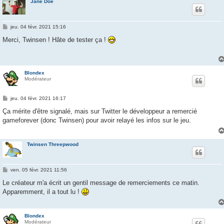
Jane Doe
M
jeu. 04 févr. 2021 15:16
e
s
Merci, Twinsen ! Hâte de tester ça !
s
a
g
e
Blondex
Modérateur
M
jeu. 04 févr. 2021 16:17
e
s
Ça mérite d'être signalé, mais sur Twitter le développeur a remercié
s
gameforever (donc Twinsen) pour avoir relayé les infos sur le jeu.
a
g
e
Twinsen Threepwood
M
ven. 05 févr. 2021 11:56
e
s
Le créateur m'a écrit un gentil message de remerciements ce matin.
s
Apparemment, il a tout lu !
a
g
e
Blondex
Modérateur