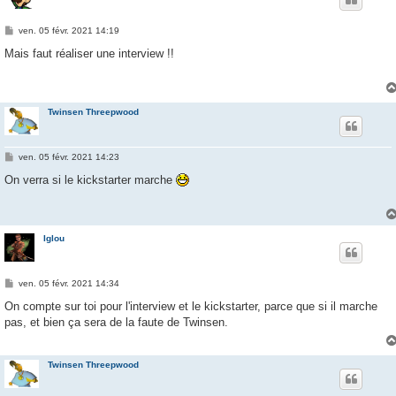
M
ven. 05 févr. 2021 14:19
e
s
Mais faut réaliser une interview !!
s
a
g
e
Twinsen Threepwood
M
ven. 05 févr. 2021 14:23
e
s
On verra si le kickstarter marche
s
a
g
e
Iglou
M
ven. 05 févr. 2021 14:34
e
s
On compte sur toi pour l'interview et le kickstarter, parce que si il marche
s
pas, et bien ça sera de la faute de Twinsen.
a
g
e
Twinsen Threepwood