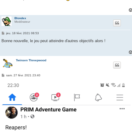
s
a
g
e
Blondex
Modérateur
M
jeu. 18 févr. 2021 08:53
e
s
Bonne nouvelle, le jeu peut atteindre d'autres objectifs alors !
s
a
g
e
Twinsen Threepwood
M
sam. 27 févr. 2021 23:40
e
s
s
a
g
e