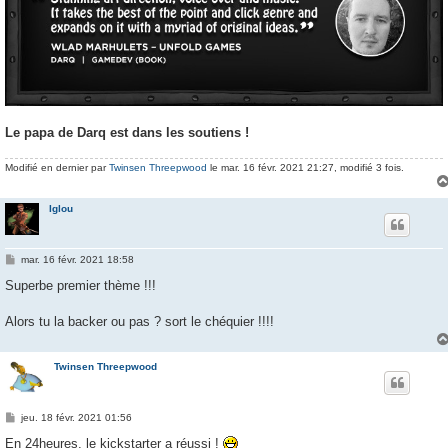
Le papa de Darq est dans les soutiens !
Modifié en dernier par
Twinsen Threepwood
le mar. 16 févr. 2021 21:27, modifié 3 fois.
Iglou
M
mar. 16 févr. 2021 18:58
e
s
Superbe premier thème !!!
s
a
g
Alors tu la backer ou pas ? sort le chéquier !!!!
e
Twinsen Threepwood
M
jeu. 18 févr. 2021 01:56
e
s
En 24heures, le kickstarter a réussi !