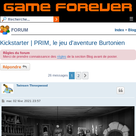
☰
FORUM
Index
>
Blog
Kickstarter | PRIM, le jeu d'aventure Burtonien
Règles du forum
Merci de prendre connaissance des
règles
de la section Blog avant de poster.
Répondre
1
2
Suivante
26 messages
Twinsen Threepwood
M
mar. 02 févr. 2021 23:57
e
s
s
a
g
e