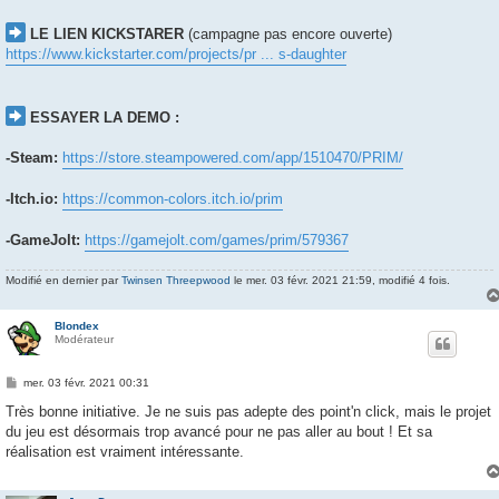
LE LIEN KICKSTARER
(campagne pas encore ouverte)
https://www.kickstarter.com/projects/pr ... s-daughter
ESSAYER LA DEMO :
-Steam:
https://store.steampowered.com/app/1510470/PRIM/
-Itch.io:
https://common-colors.itch.io/prim
-GameJolt:
https://gamejolt.com/games/prim/579367
Modifié en dernier par
Twinsen Threepwood
le mer. 03 févr. 2021 21:59, modifié 4 fois.
Blondex
Modérateur
M
mer. 03 févr. 2021 00:31
e
s
Très bonne initiative. Je ne suis pas adepte des point'n click, mais le projet
s
du jeu est désormais trop avancé pour ne pas aller au bout ! Et sa
a
g
réalisation est vraiment intéressante.
e