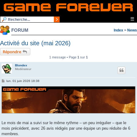
☰
FORUM
Index
>
News
Activité du site (mai 2026)
Répondre
1 message • Page
1
sur
1
Blondex
Modérateur
M
lun. 01 juin 2026 18:38
e
s
s
a
g
e
Le mois de mai a suivi sur le même rythme – un peu irrégulier – que le
mois précédent, avec 26 avis rédigés par une équipe un peu réduite de 6
membres.