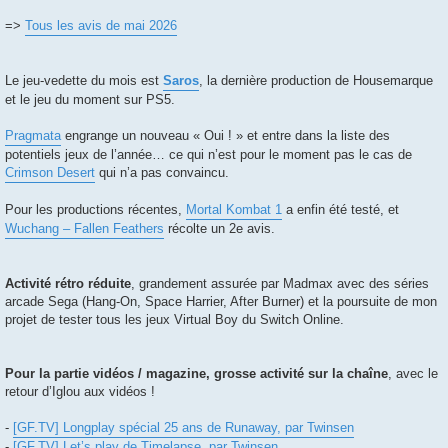
=>
Tous les avis de mai 2026
Le jeu-vedette du mois est
Saros
, la dernière production de Housemarque
et le jeu du moment sur PS5.
Pragmata
engrange un nouveau « Oui ! » et entre dans la liste des
potentiels jeux de l’année… ce qui n’est pour le moment pas le cas de
Crimson Desert
qui n’a pas convaincu.
Pour les productions récentes,
Mortal Kombat 1
a enfin été testé, et
Wuchang – Fallen Feathers
récolte un 2e avis.
Activité rétro réduite
, grandement assurée par Madmax avec des séries
arcade Sega (Hang-On, Space Harrier, After Burner) et la poursuite de mon
projet de tester tous les jeux Virtual Boy du Switch Online.
Pour la partie vidéos / magazine, grosse activité sur la chaîne
, avec le
retour d’Iglou aux vidéos !
-
[GF.TV] Longplay spécial 25 ans de Runaway, par Twinsen
-
[GF.TV] Let’s play de Timelapse, par Twinsen