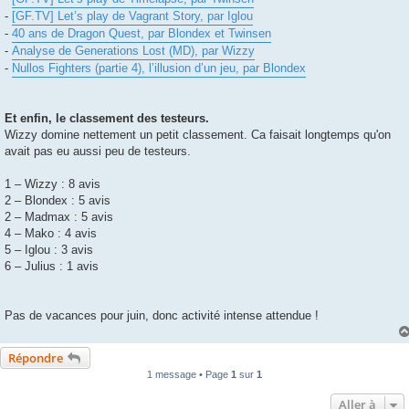
-
[GF.TV] Let’s play de Vagrant Story, par Iglou
-
40 ans de Dragon Quest, par Blondex et Twinsen
-
Analyse de Generations Lost (MD), par Wizzy
-
Nullos Fighters (partie 4), l’illusion d’un jeu, par Blondex
Et enfin, le classement des testeurs.
Wizzy domine nettement un petit classement. Ca faisait longtemps qu'on
avait pas eu aussi peu de testeurs.
1 – Wizzy : 8 avis
2 – Blondex : 5 avis
2 – Madmax : 5 avis
4 – Mako : 4 avis
5 – Iglou : 3 avis
6 – Julius : 1 avis
Pas de vacances pour juin, donc activité intense attendue !
Répondre
1 message • Page
1
sur
1
Aller à