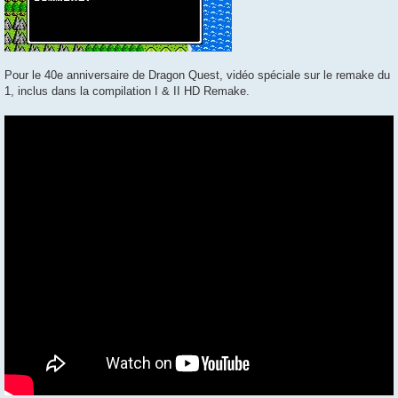
Pour le 40e anniversaire de Dragon Quest, vidéo spéciale sur le remake du
1, inclus dans la compilation I & II HD Remake.