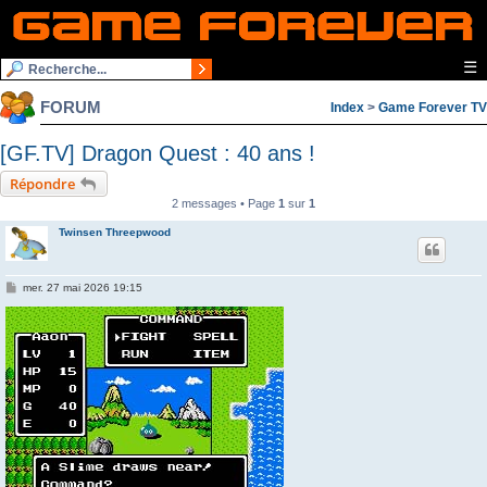
☰
FORUM
Index
>
Game Forever TV
[GF.TV] Dragon Quest : 40 ans !
Répondre
2 messages • Page
1
sur
1
Twinsen Threepwood
M
mer. 27 mai 2026 19:15
e
s
s
a
g
e