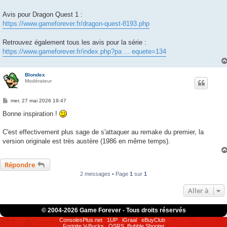
Avis pour Dragon Quest 1 :
https://www.gameforever.fr/dragon-quest-8193.php
Retrouvez également tous les avis pour la série :
https://www.gameforever.fr/index.php?pa ... equete=134
Blondex
Modérateur
M
mer. 27 mai 2026 19:47
e
s
Bonne inspiration !
s
a
g
C'est effectivement plus sage de s'attaquer au remake du premier, la
e
version originale est très austère (1986 en même temps).
Répondre
2 messages • Page
1
sur
1
Aller à
© 2004-
2026 Game Forever - Tous droits réservés
ConsolesPlus.net
1UP
iGraal
eBuyClub
Fortnite V-Bucks
OSRS
Bubble Shooter