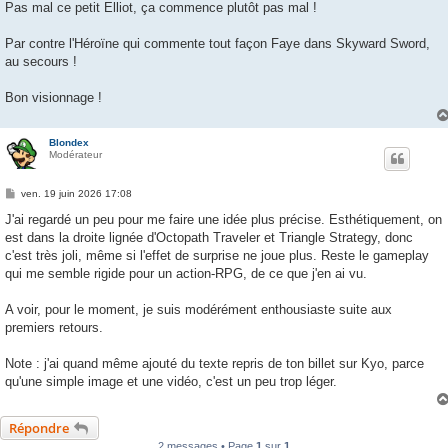
Pas mal ce petit Elliot, ça commence plutôt pas mal !
Par contre l'Héroïne qui commente tout façon Faye dans Skyward Sword,
au secours !
Bon visionnage !
Blondex
Modérateur
M
ven. 19 juin 2026 17:08
e
s
J'ai regardé un peu pour me faire une idée plus précise. Esthétiquement, on
s
est dans la droite lignée d'Octopath Traveler et Triangle Strategy, donc
a
g
c'est très joli, même si l'effet de surprise ne joue plus. Reste le gameplay
e
qui me semble rigide pour un action-RPG, de ce que j'en ai vu.
A voir, pour le moment, je suis modérément enthousiaste suite aux
premiers retours.
Note : j'ai quand même ajouté du texte repris de ton billet sur Kyo, parce
qu'une simple image et une vidéo, c'est un peu trop léger.
Répondre
2 messages • Page
1
sur
1