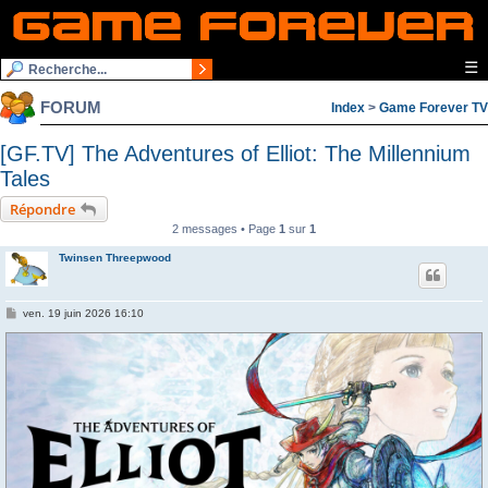
☰
FORUM
Index
>
Game Forever TV
[GF.TV] The Adventures of Elliot: The Millennium
Tales
Répondre
2 messages • Page
1
sur
1
Twinsen Threepwood
M
ven. 19 juin 2026 16:10
e
s
s
a
g
e