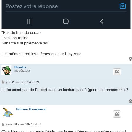
"Pas de frais de douane
Livraison rapide
Sans frais supplémentaires"
Les mêmes sont les mêmes que sur Play Asia.
Blondex
Modérateur
M
jeu. 28 mars 2024 23:28
e
s
Ils faisaient pas de l'import dans un lointain passé (genre les années 90) ?
s
a
g
e
Twinsen Threepwood
M
sam. 30 mars 2024 14:07
e
s
C'est bien possible, mais j'étais trop jeune à l'époque pour m'en rappeler !