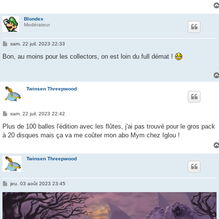
Blondex
Modérateur
M
sam. 22 juil. 2023 22:33
e
s
Bon, au moins pour les collectors, on est loin du full démat !
s
a
g
e
Twinsen Threepwood
M
sam. 22 juil. 2023 22:42
e
s
Plus de 100 balles l'édition avec les flûtes, j'ai pas trouvé pour le gros pack
s
à 20 disques mais ça va me coûter mon abo Mym chez Iglou !
a
g
e
Twinsen Threepwood
M
jeu. 03 août 2023 23:45
e
s
s
a
g
e