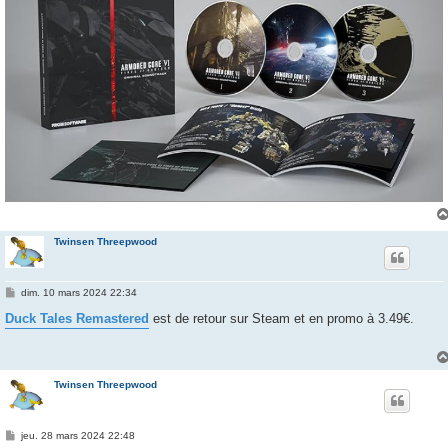
Twinsen Threepwood
M
dim. 10 mars 2024 22:34
e
s
Duck Tales Remastered
est de retour sur Steam et en promo à 3.49€.
s
a
g
e
Twinsen Threepwood
M
jeu. 28 mars 2024 22:48
e