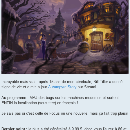
Incroyable mais vrai : après 15 ans de mort cérébrale, Bill Tiller a donné
signe de vie et a mis a jour
A Vampyre Story
sur Steam!
Au programme : MAJ des bugs sur les machines modernes et surtout
ENFIN la localisation (sous titre) en français !
Je sais pas si c'est celle de Focus ou une nouvelle, mais ça fait trop plaisir
!
Dernier point :
le plus a été généralisé à 9.99 $, donc vous l'aurez à 8€ et