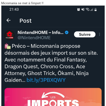
s
Micromania se met à l'import !!
s
a
g
e