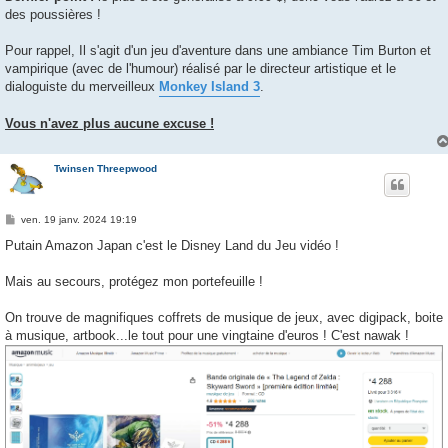
des poussières !
Pour rappel, Il s'agit d'un jeu d'aventure dans une ambiance Tim Burton et
vampirique (avec de l'humour) réalisé par le directeur artistique et le
dialoguiste du merveilleux
Monkey Island 3
.
Vous n'avez plus aucune excuse !
Twinsen Threepwood
M
ven. 19 janv. 2024 19:19
e
s
Putain Amazon Japan c'est le Disney Land du Jeu vidéo !
s
a
g
Mais au secours, protégez mon portefeuille !
e
On trouve de magnifiques coffrets de musique de jeux, avec digipack, boite
à musique, artbook...le tout pour une vingtaine d'euros ! C'est nawak !