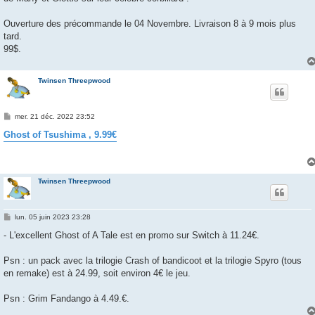
Ouverture des précommande le 04 Novembre. Livraison 8 à 9 mois plus
tard.
99$.
Twinsen Threepwood
M
mer. 21 déc. 2022 23:52
e
s
Ghost of Tsushima , 9.99€
s
a
g
e
Twinsen Threepwood
M
lun. 05 juin 2023 23:28
e
s
- L'excellent Ghost of A Tale est en promo sur Switch à 11.24€.
s
a
g
Psn : un pack avec la trilogie Crash of bandicoot et la trilogie Spyro (tous
e
en remake) est à 24.99, soit environ 4€ le jeu.
Psn : Grim Fandango à 4.49.€.