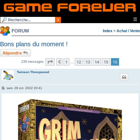
☰
FORUM
Index
>
Achat / Vente
Bons plans du moment !
Répondre
Page
16
sur
16
1
12
13
14
15
16
Précédente
239 messages
…
Twinsen Threepwood
M
sam. 29 oct. 2022 20:41
e
s
s
a
g
e