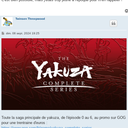
s
a
g
e
Twinsen Threepwood
M
dim. 08 sept. 2024 19:25
e
s
s
a
g
e
Toute la saga principale de yakuza, de l'épisode 0 au 6, au promo sur GOG
pour une trentraine d'euros :
https://www.gog.com/fr/game/yakuza_complete_series