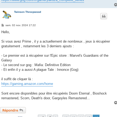
Twinsen Threepwood
M
sam. 02 nov. 2024 17:22
e
s
Hello,
s
a
g
Si vous avez Prime , il y a actuellement de nombreux , jeux à récupérer
e
gratuitement , notamment les 3 derniers ajouts :
- Le premier est à récupérer sur l'Epic store : Marvel's Guardians of the
Galaxy
- Le second sur gog : Mafia: Definitive Edition
- Et enfin il y a aussi A plague Tale : Innonce (Gog)
il suffit de cliquer là :
https://gaming.amazon.com/home
Sont encore disponibles pour être récupérés Doom Eternal , Bioshock
remastered, Scorn, Death's door, Gargoyles Remastered...
Répondre