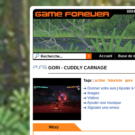
8894
Accueil
Base de 
GORI - CUDDLY CARNAGE
Tags :
action
futuriste
gore
Donner votre avis
|
Ajouter à 
Images
Vidéos
Ajouter une musique
Signaler une erreur
Wizzy