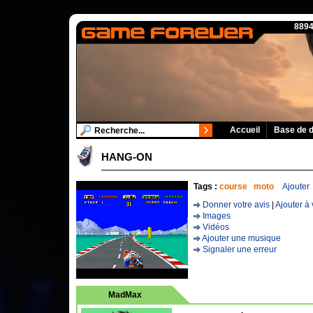
8894
Accueil
Base de 
HANG-ON
Tags :
course
moto
Ajouter
Donner votre avis
|
Ajouter à 
Images
Vidéos
Ajouter une musique
Signaler une erreur
MadMax