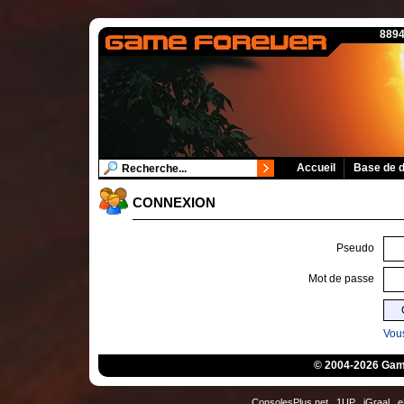
8894
Accueil
Base de 
CONNEXION
Pseudo
Mot de passe
Vous
© 2004-2026 Game
ConsolesPlus.net
1UP
iGraal
e