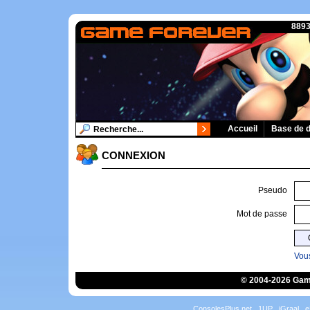
8893
Accueil
Base de 
CONNEXION
Pseudo
Mot de passe
Vous
© 2004-2026 Game
ConsolesPlus.net
1UP
iGraal
e