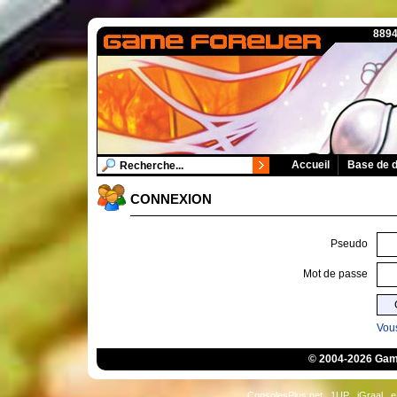
8894
Accueil
Base de 
CONNEXION
Pseudo
Mot de passe
Vous
© 2004-2026 Game
ConsolesPlus.net
1UP
iGraal
e