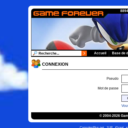
8894
Accueil
Base de 
CONNEXION
Pseudo
Mot de passe
Vous
© 2004-2026 Game
ConsolesPlus.net
1UP
iGraal
e