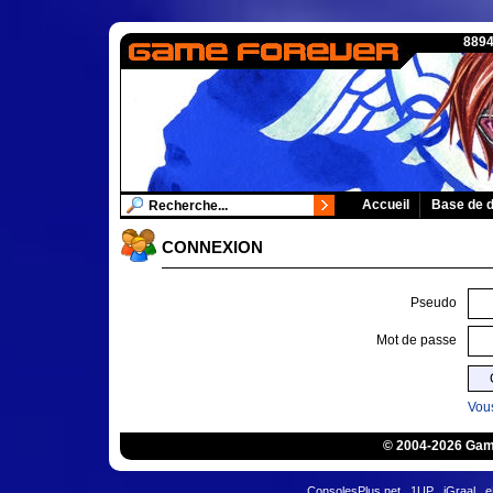
8894
Accueil
Base de 
CONNEXION
Pseudo
Mot de passe
Vous
© 2004-2026 Game
ConsolesPlus.net
1UP
iGraal
e