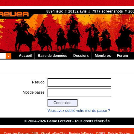
8894 jeux // 10132 avis // 7977 screenshots // 2
Accueil
Base de données
Dossiers
Membres
Forum
Pseudo
Mot de passe
Vous avez oublié votre mot de passe ?
© 2004-2026 Game Forever - Tous droits réservés
ConsolesPlus.net
1UP
iGraal
eBuyClub
Fortnite V-Bucks
OSRS
Bubble Shooter