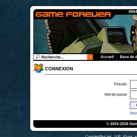
8894
Accueil
Base de 
CONNEXION
Pseudo
Mot de passe
Vous
© 2004-2026 Game
ConsolesPlus.net
1UP
iGraal
e