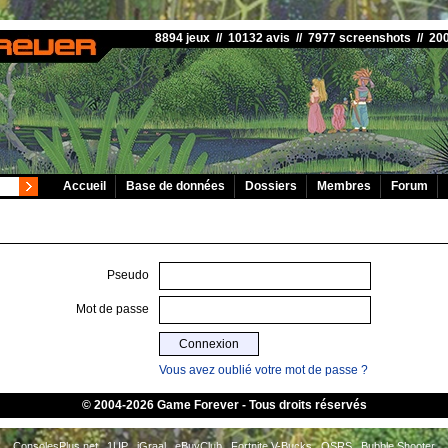
8894 jeux // 10132 avis // 7977 screenshots // 2
Accueil
Base de données
Dossiers
Membres
Forum
Pseudo
Mot de passe
Vous avez oublié votre mot de passe ?
© 2004-2026 Game Forever - Tous droits réservés
ConsolesPlus.net
1UP
iGraal
eBuyClub
Fortnite V-Bucks
OSRS
Bubble Shooter