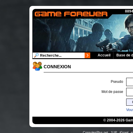
8894
Accueil
Base de 
CONNEXION
Pseudo
Mot de passe
Vous
© 2004-2026 Game
ConsolesPlus.net
1UP
iGraal
e