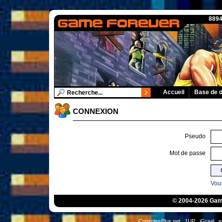
8894
Accueil
Base de 
CONNEXION
Pseudo
Mot de passe
Vous
© 2004-2026 Game
ConsolesPlus.net
1UP
iGraal
e