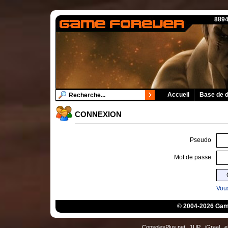
8894
Accueil
Base de 
CONNEXION
Pseudo
Mot de passe
Vous
© 2004-2026 Game
ConsolesPlus.net
1UP
iGraal
e