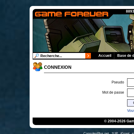
8893
Accueil
Base de 
CONNEXION
Pseudo
Mot de passe
Vous
© 2004-2026 Game
ConsolesPlus.net
1UP
iGraal
e