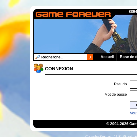
8894
Accueil
Base de 
CONNEXION
Pseudo
Mot de passe
Vous
© 2004-2026 Game
ConsolesPlus.net
1UP
iGraal
e