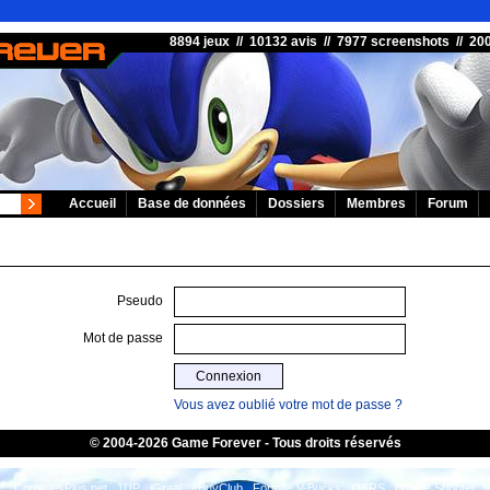
8894 jeux // 10132 avis // 7977 screenshots // 2
Accueil
Base de données
Dossiers
Membres
Forum
Pseudo
Mot de passe
Vous avez oublié votre mot de passe ?
© 2004-2026 Game Forever - Tous droits réservés
ConsolesPlus.net
1UP
iGraal
eBuyClub
Fortnite V-Bucks
OSRS
Bubble Shooter