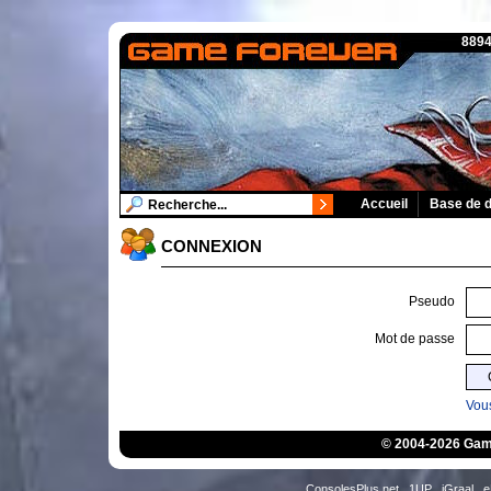
8894
Accueil
Base de 
CONNEXION
Pseudo
Mot de passe
Vous
© 2004-2026 Game
ConsolesPlus.net
1UP
iGraal
e