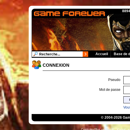
8894
Accueil
Base de 
CONNEXION
Pseudo
Mot de passe
Vous
© 2004-2026 Game
ConsolesPlus.net
1UP
iGraal
e