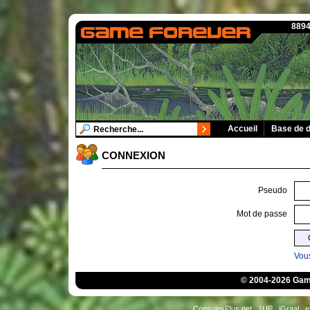
8894
Accueil
Base de 
CONNEXION
Pseudo
Mot de passe
Vous
© 2004-2026 Game
ConsolesPlus.net
1UP
iGraal
e