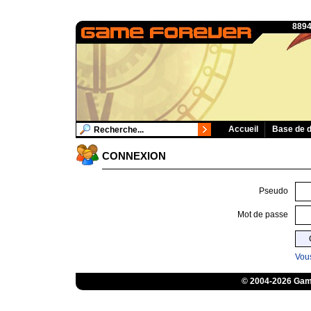
8894
Accueil
Base de 
CONNEXION
Pseudo
Mot de passe
Vous
© 2004-2026 Game
ConsolesPlus.net
1UP
iGraal
e