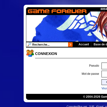
8894
Accueil
Base de 
CONNEXION
Pseudo
Mot de passe
Vous
© 2004-2026 Game
ConsolesPlus.net
1UP
iGraal
e