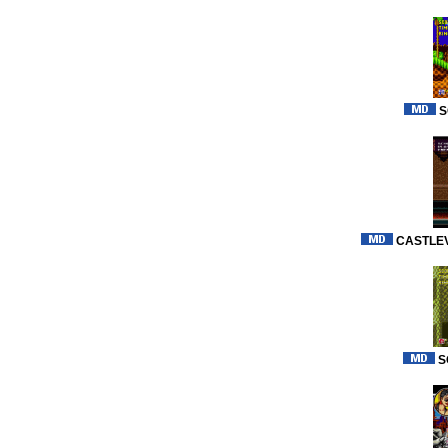
S
CASTLEV
S