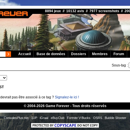
8894 jeux // 10132 avis // 7977 screenshots // 2
Accueil
Base de données
Dossiers
Membres
Forum
Sous-tag :
ST
devrait pas être associé à ce tag ?
Signalez-le ici !
© 2004-2026 Game Forever - Tous droits réservés
ConsolesPlus.net
1UP
iGraal
eBuyClub
Fortnite V-Bucks
OSRS
Bubble Shooter