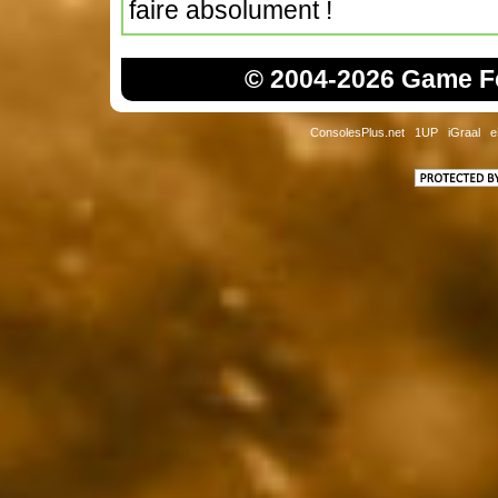
faire absolument !
© 2004-2026 Game Fo
ConsolesPlus.net
1UP
iGraal
e