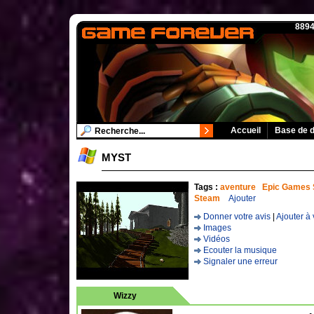
8894
Accueil
Base de 
MYST
Tags :
aventure
Epic Games 
Steam
Ajouter
Donner votre avis
|
Ajouter à 
Images
Vidéos
Ecouter la musique
Signaler une erreur
Wizzy