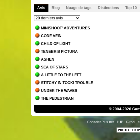
Avis
Blog
Nuage de tags
Distinctions
Top 10
MINISHOOT' ADVENTURES
CODE VEIN
CHILD OF LIGHT
TENEBRIS PICTURA
ASHEN
SEA OF STARS
A LITTLE TO THE LEFT
STITCHY IN TOOKI TROUBLE
UNDER THE WAVES
THE PEDESTRIAN
BLADES OF FIRE
© 2004-2026 Game
THE LAST ORICRU
SEKIRO - SHADOWS DIE TWICE
ConsolesPlus.net
1UP
iGraal
e
GECKO GODS
PAPO & YO