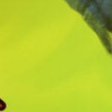
CRISOL - THEATER OF IDOLS
NECROPHOSIS - FULL CONSCIOUSNESS
KRISTALA
HI-FI RUSH
GORI - CUDDLY CARNAGE