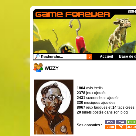
8894
Accueil
Base de 
WIZZY
1804
avis écrits
2378
jeux ajoutés
2431
screenshots ajoutés
330
musiques ajoutées
8067
jeux taggués et
14
tags créés
20
billets postés dans son blog
Ses consoles :