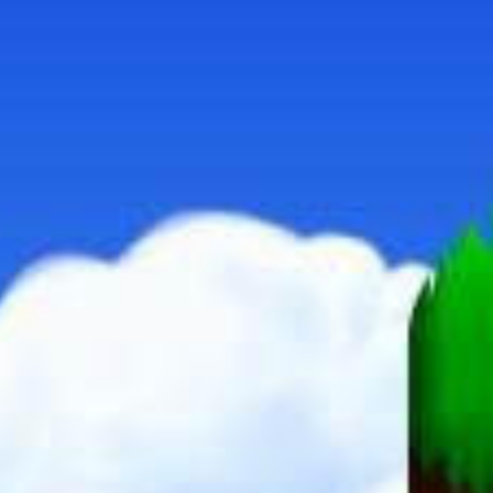
CRISOL - THEATER OF IDOLS
NECROPHOSIS - FULL CONSCIOUSNESS
KRISTALA
HI-FI RUSH
GORI - CUDDLY CARNAGE