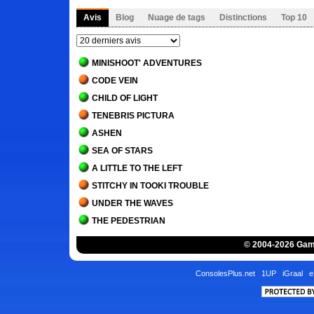
Avis
Blog
Nuage de tags
Distinctions
Top 10
MINISHOOT' ADVENTURES
CODE VEIN
CHILD OF LIGHT
TENEBRIS PICTURA
ASHEN
SEA OF STARS
A LITTLE TO THE LEFT
STITCHY IN TOOKI TROUBLE
UNDER THE WAVES
THE PEDESTRIAN
BLADES OF FIRE
© 2004-2026 Game
THE LAST ORICRU
SEKIRO - SHADOWS DIE TWICE
ConsolesPlus.net
1UP
iGraal
e
GECKO GODS
PAPO & YO