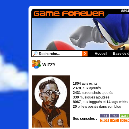
8894
Accueil
Base de 
WIZZY
1804
avis écrits
2378
jeux ajoutés
2431
screenshots ajoutés
330
musiques ajoutées
8067
jeux taggués et
14
tags créés
20
billets postés dans son blog
Ses consoles :