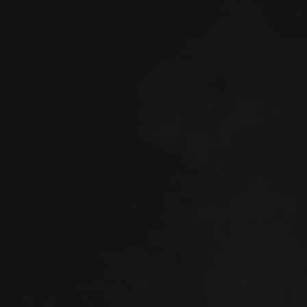
CRISOL - THEATER OF IDOLS
NECROPHOSIS - FULL CONSCIOUSNESS
KRISTALA
HI-FI RUSH
GORI - CUDDLY CARNAGE