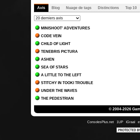
Avis
Blog
Nuage de tags
Distinctions
Top 10
MINISHOOT' ADVENTURES
CODE VEIN
CHILD OF LIGHT
TENEBRIS PICTURA
ASHEN
SEA OF STARS
A LITTLE TO THE LEFT
STITCHY IN TOOKI TROUBLE
UNDER THE WAVES
THE PEDESTRIAN
BLADES OF FIRE
© 2004-2026 Game
THE LAST ORICRU
SEKIRO - SHADOWS DIE TWICE
ConsolesPlus.net
1UP
iGraal
e
GECKO GODS
PAPO & YO