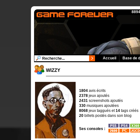
8894
Accueil
Base de 
WIZZY
1804
avis écrits
2378
jeux ajoutés
2431
screenshots ajoutés
330
musiques ajoutées
8068
jeux taggués et
14
tags créés
20
billets postés dans son blog
Ses consoles :