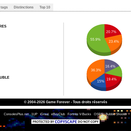
 tags
Distinctions
Top 10
RES
20.7%
55.9%
23.4%
16.4%
36.3%
OUBLE
19.4%
15%
© 2004-2026 Game Forever - Tous droits réservés
E TWICE
ConsolesPlus.net
1UP
iGraal
eBuyClub
Fortnite V-Bucks
OSRS
Bubble Shooter