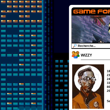
WIZZY
1
2
2
3
8
2
Se