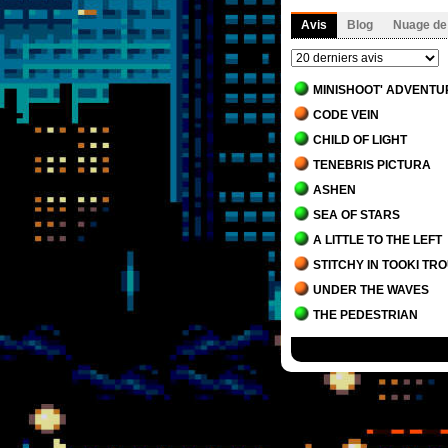
Avis
Blog
Nuage de
MINISHOOT' ADVENTU
CODE VEIN
CHILD OF LIGHT
TENEBRIS PICTURA
ASHEN
SEA OF STARS
A LITTLE TO THE LEFT
STITCHY IN TOOKI TR
UNDER THE WAVES
THE PEDESTRIAN
BLADES OF FIRE
THE LAST ORICRU
SEKIRO - SHADOWS DI
GECKO GODS
PAPO & YO