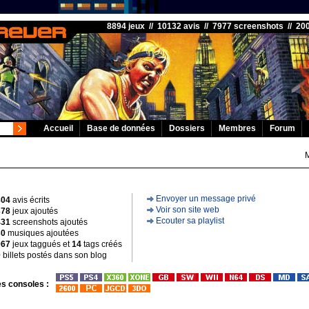
8894 jeux // 10132 avis // 7977 screenshots // 2
Accueil
Base de données
Dossiers
Membres
Forum
Envoyer un message privé
804
avis écrits
Voir son site web
378
jeux ajoutés
Ecouter sa playlist
431
screenshots ajoutés
30
musiques ajoutées
067
jeux taggués et
14
tags créés
0
billets postés dans son blog
s consoles :