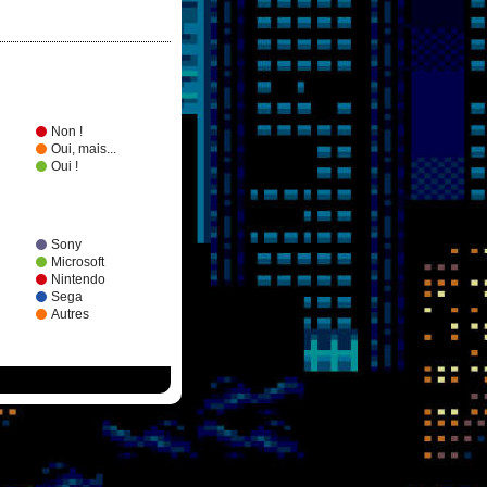
Non !
Oui, mais...
Oui !
Sony
Microsoft
Nintendo
Sega
Autres