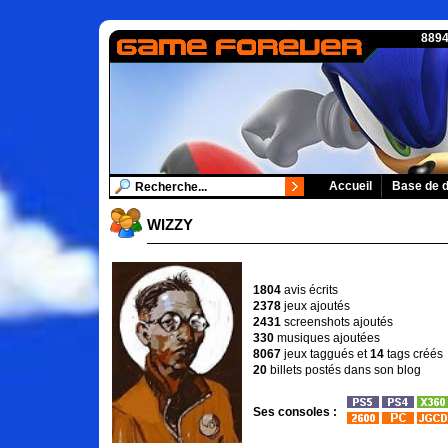
8894
Accueil
Base de 
WIZZY
1804
avis écrits
2378
jeux ajoutés
2431
screenshots ajoutés
330
musiques ajoutées
8067
jeux taggués et
14
tags créés
20
billets postés dans son blog
Ses consoles :