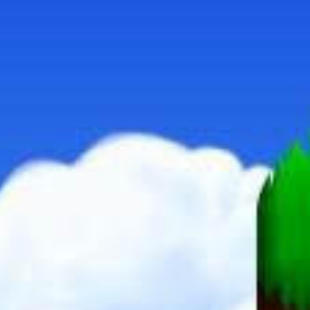
CRISOL - THEATER OF IDOLS
NECROPHOSIS - FULL CONSCIOUSNESS
KRISTALA
HI-FI RUSH
GORI - CUDDLY CARNAGE