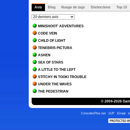
Avis
Blog
Nuage de tags
Distinctions
Top 10
MINISHOOT' ADVENTURES
CODE VEIN
CHILD OF LIGHT
TENEBRIS PICTURA
ASHEN
SEA OF STARS
A LITTLE TO THE LEFT
STITCHY IN TOOKI TROUBLE
UNDER THE WAVES
THE PEDESTRIAN
BLADES OF FIRE
© 2004-2026 Game
THE LAST ORICRU
SEKIRO - SHADOWS DIE TWICE
ConsolesPlus.net
1UP
iGraal
e
GECKO GODS
PAPO & YO