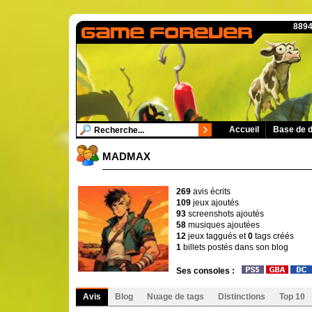
8894
Accueil
Base de 
MADMAX
269
avis écrits
109
jeux ajoutés
93
screenshots ajoutés
58
musiques ajoutées
12
jeux taggués et
0
tags créés
1
billets postés dans son blog
Ses consoles :
Avis
Blog
Nuage de tags
Distinctions
Top 10