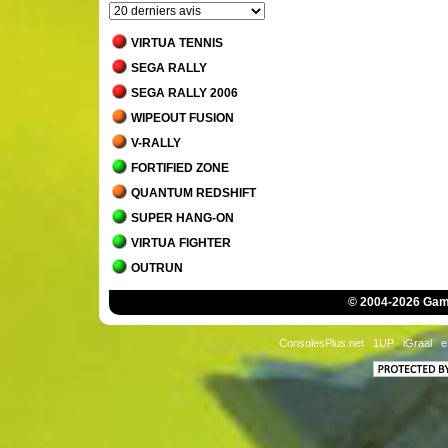
VIRTUA TENNIS
SEGA RALLY
SEGA RALLY 2006
WIPEOUT FUSION
V-RALLY
FORTIFIED ZONE
QUANTUM REDSHIFT
SUPER HANG-ON
VIRTUA FIGHTER
OUTRUN
INTERNATIONAL 3D TENNIS
© 2004-2026 Game
AFTER BURNER CLIMAX
HANG-ON
ConsolesPlus.net
1UP
iGraal
e
AFTER BURNER
SPACE HARRIER
R-TYPE
PENNY RACERS