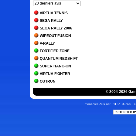
VIRTUA TENNIS
SEGA RALLY
SEGA RALLY 2006
WIPEOUT FUSION
V-RALLY
FORTIFIED ZONE
QUANTUM REDSHIFT
SUPER HANG-ON
VIRTUA FIGHTER
OUTRUN
INTERNATIONAL 3D TENNIS
© 2004-2026 Game
AFTER BURNER CLIMAX
HANG-ON
ConsolesPlus.net
1UP
iGraal
e
AFTER BURNER
SPACE HARRIER
R-TYPE
PENNY RACERS