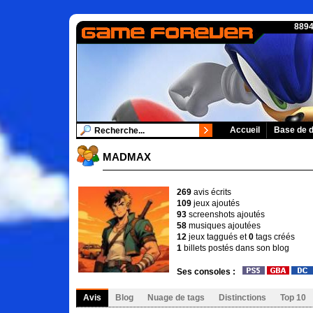
8894
Accueil
Base de 
MADMAX
269
avis écrits
109
jeux ajoutés
93
screenshots ajoutés
58
musiques ajoutées
12
jeux taggués et
0
tags créés
1
billets postés dans son blog
Ses consoles :
Avis
Blog
Nuage de tags
Distinctions
Top 10