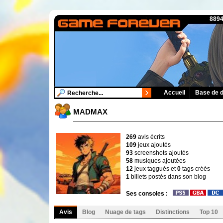
8894
Accueil
Base de 
MADMAX
269
avis écrits
109
jeux ajoutés
93
screenshots ajoutés
58
musiques ajoutées
12
jeux taggués et
0
tags créés
1
billets postés dans son blog
Ses consoles :
Avis
Blog
Nuage de tags
Distinctions
Top 10