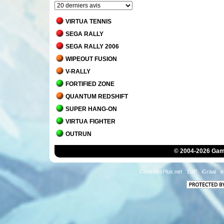
VIRTUA TENNIS
SEGA RALLY
SEGA RALLY 2006
WIPEOUT FUSION
V-RALLY
FORTIFIED ZONE
QUANTUM REDSHIFT
SUPER HANG-ON
VIRTUA FIGHTER
OUTRUN
INTERNATIONAL 3D TENNIS
© 2004-2026 Game
AFTER BURNER CLIMAX
HANG-ON
ConsolesPlus.net
1UP
iGraal
e
AFTER BURNER
SPACE HARRIER
R-TYPE
PENNY RACERS