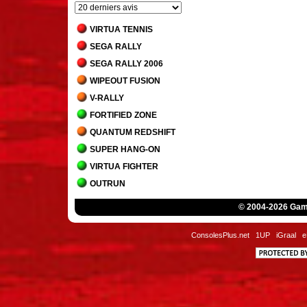
VIRTUA TENNIS
SEGA RALLY
SEGA RALLY 2006
WIPEOUT FUSION
V-RALLY
FORTIFIED ZONE
QUANTUM REDSHIFT
SUPER HANG-ON
VIRTUA FIGHTER
OUTRUN
INTERNATIONAL 3D TENNIS
© 2004-2026 Game
AFTER BURNER CLIMAX
HANG-ON
ConsolesPlus.net
1UP
iGraal
e
AFTER BURNER
SPACE HARRIER
R-TYPE
PENNY RACERS