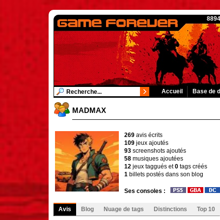
8894
Accueil
Base de 
MADMAX
269
avis écrits
109
jeux ajoutés
93
screenshots ajoutés
58
musiques ajoutées
12
jeux taggués et
0
tags créés
1
billets postés dans son blog
Ses consoles :
Avis
Blog
Nuage de tags
Distinctions
Top 10